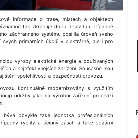
ové informace o trase, místech a objektech
 významně tak zkracuje dobu dojezdu i případně
ého záchranného systému posílila úroveň svého
 svých primárních úkolů v elektrárně, ale i pro
incipu výroby elektrické energie a používaných
jších a nejefektivnějších zařízení. Současně jsou
jištění spolehlivosti a bezpečnosti provozu.
rovozu kontinuálně modernizovány s využitím
incip údržby jako na výrobní zařízení prochází
í.
n bývá obvykle také jednotka profesionálních
případný rychlý a účinný zásah a také požární