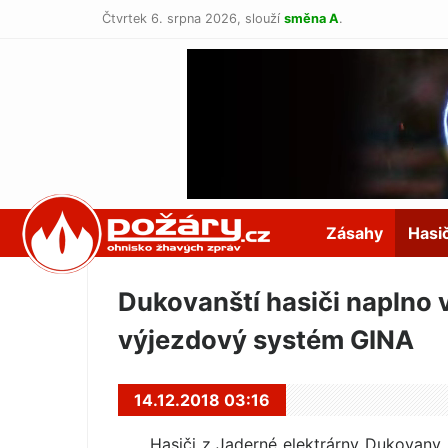
Čtvrtek 6. srpna 2026,
slouží
směna A
.
POŽÁRY.cz
Zásahy
Hasi
Dukovanští hasiči naplno 
výjezdový systém GINA
14.12.2018 03:16
Hasiči z Jaderné elektrárny Dukovany