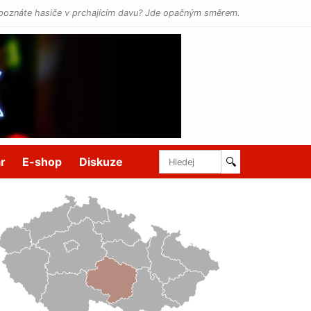
poznáte hasiče v prchajícím davu? Jde opačným směrem.
r
E-shop
Diskuze
🔍