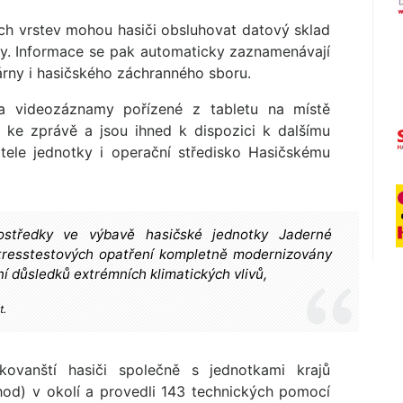
h vrstev mohou hasiči obsluhovat datový sklad
rny. Informace se pak automaticky zaznamenávají
árny i hasičského záchranného sboru.
e a videozáznamy pořízené z tabletu na místě
í ke zprávě a jsou ihned k dispozici k dalšímu
itele jednotky i operační středisko Hasičskému
ostředky ve výbavě hasičské jednotky Jaderné
stresstestových opatření kompletně modernizovány
ní důsledků extrémních klimatických vlivů,
t.
ovanští hasiči společně s jednotkami krajů
od) v okolí a provedli 143 technických pomocí