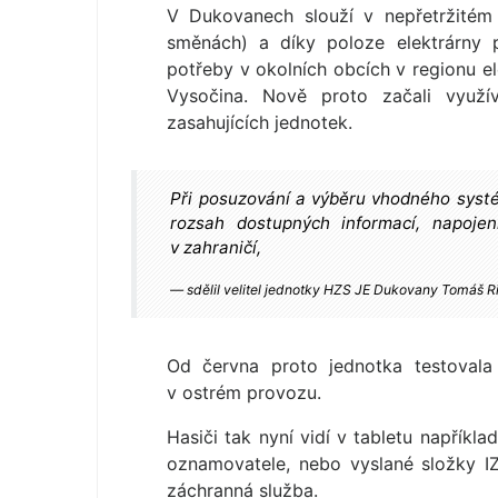
V Dukovanech slouží v nepřetržitém 
směnách) a díky poloze elektrárny p
potřeby v okolních obcích v regionu e
Vysočina. Nově proto začali využí
zasahujících jednotek.
Při posuzování a výběru vhodného systém
rozsah dostupných informací, napoje
v zahraničí,
sdělil velitel jednotky HZS JE Dukovany Tomáš Ri
Od června proto jednotka testovala
v ostrém provozu.
Hasiči tak nyní vidí v tabletu napříkl
oznamovatele, nebo vyslané složky IZ
záchranná služba.