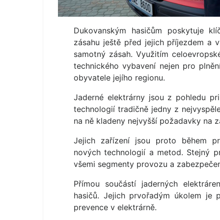
Dukovanským hasičům poskytuje klíč
zásahu ještě před jejich příjezdem a
samotný zásah. Využitím celoevropsk
technického vybavení nejen pro plnění
obyvatele jejího regionu.
Jaderné elektrárny jsou z pohledu pr
technologií tradičně jedny z nejvyspěle
na ně kladeny nejvyšší požadavky na za
Jejich zařízení jsou proto během p
nových technologií a metod. Stejný pr
všemi segmenty provozu a zabezpečen
Přímou součástí jaderných elektráre
hasičů. Jejich prvořadým úkolem je 
prevence v elektrárně.