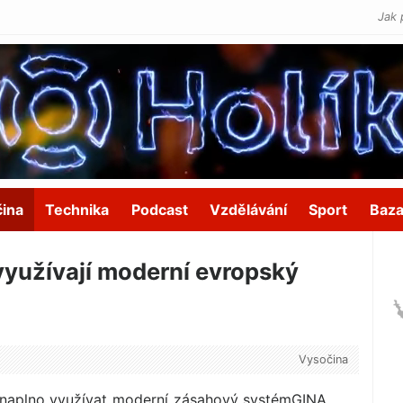
Jak 
čina
Technika
Podcast
Vzdělávání
Sport
Baza
využívají moderní evropský
Vysočina
 naplno využívat moderní zásahový systémGINA,