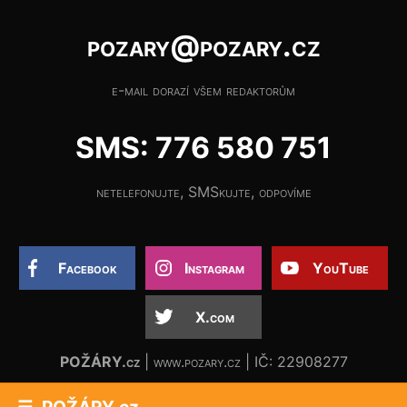
pozary@pozary.cz
e-mail dorazí všem redaktorům
SMS: 776 580 751
netelefonujte, SMSkujte, odpovíme
Facebook
Instagram
YouTube
X.com
POŽÁRY.cz
| www.pozary.cz | IČ: 22908277
POŽÁRY.cz