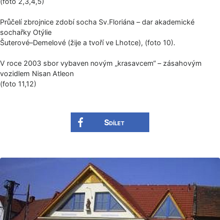
(foto 2,3,4,5)
Průčelí zbrojnice zdobí socha Sv.Floriána – dar akademické
sochařky Otýlie
Šuterové–Demelové (žije a tvoří ve Lhotce), (foto 10).
V roce 2003 sbor vybaven novým „krasavcem“ – zásahovým
vozidlem Nisan Atleon
(foto 11,12)
Sdílet