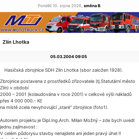
Pondělí 10. srpna 2026,
směna B
.
Zlín Lhotka
05.03.2004 09:05
Hasičská zbrojnice SDH Zlín Lhotka (sbor založen 1928).
Zbrojnice postavena z prostředků zřizovatele (tj.Statutární město
Zlín) v období
2000 – 2001 (kolaudována v roce 2001) v celkové výši nákladů
přes 4 000 000.- Kč
na místě zcela nevyhovující „staré“ zbrojnice (foto1).
Autorem projektu je Dipl.Ing.Arch. Milan Možný – zde bych uvedl
jednu zajímavost :
V celém půdorysu stavby nenajdete ani jeden pravý úhel !!