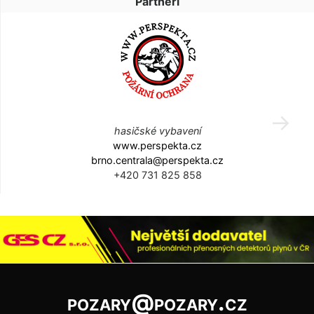
Partneři
hasičské vybavení
www.perspekta.cz
brno.centrala@perspekta.cz
+420 731 825 858
pozary@pozary.cz