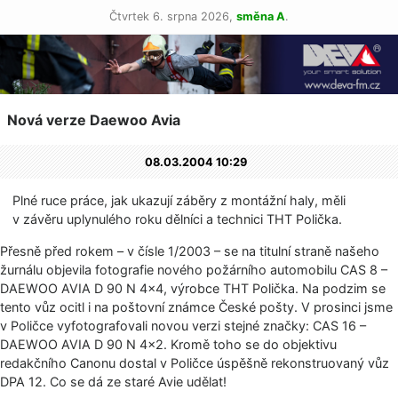
Čtvrtek 6. srpna 2026,
směna A
.
Nová verze Daewoo Avia
08.03.2004 10:29
Plné ruce práce, jak ukazují záběry z montážní haly, měli
v závěru uplynulého roku dělníci a technici THT Polička.
Přesně před rokem – v čísle 1/2003 – se na titulní straně našeho
žurnálu objevila fotografie nového požárního automobilu CAS 8 –
DAEWOO AVIA D 90 N 4×4, výrobce THT Polička. Na podzim se
tento vůz ocitl i na poštovní známce České pošty. V prosinci jsme
v Poličce vyfotografovali novou verzi stejné značky: CAS 16 –
DAEWOO AVIA D 90 N 4×2. Kromě toho se do objektivu
redakčního Canonu dostal v Poličce úspěšně rekonstruovaný vůz
DPA 12. Co se dá ze staré Avie udělat!