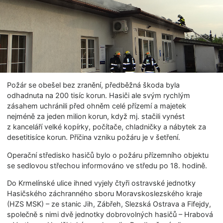
Požár se obešel bez zranění, předběžná škoda byla
odhadnuta na 200 tisíc korun. Hasiči ale svým rychlým
zásahem uchránili před ohněm celé přízemí a majetek
nejméně za jeden milion korun, když mj. stačili vynést
z kanceláří velké kopírky, počítače, chladničky a nábytek za
desetitisíce korun. Příčina vzniku požáru je v šetření.
​Operační středisko hasičů bylo o požáru přízemního objektu
se sedlovou střechou informováno ve středu po 18. hodině.
Do Krmelínské ulice ihned vyjely čtyři ostravské jednotky
Hasičského záchranného sboru Moravskoslezského kraje
(HZS MSK) – ze stanic Jih, Zábřeh, Slezská Ostrava a Fifejdy,
společně s nimi dvě jednotky dobrovolných hasičů – Hrabová