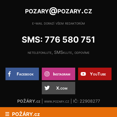
pozary@pozary.cz
e-mail dorazí všem redaktorům
SMS: 776 580 751
netelefonujte, SMSkujte, odpovíme
Facebook
Instagram
YouTube
X.com
POŽÁRY.cz
| www.pozary.cz | IČ: 22908277
POŽÁRY.cz