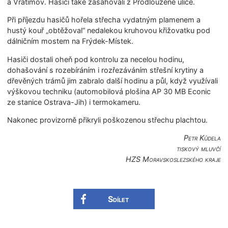
a Vratimov. Hasiči také zasahovali z Prodloužené u­lice.
​Při příjezdu hasičů hořela střecha vydatným plamenem a
hustý kouř „obtěžoval“ nedalekou kruhovou křižovatku pod
dálničním mostem na Frýdek-Místek.
Hasiči dostali oheň pod kontrolu za necelou hodinu,
dohašování s rozebíráním i rozřezáváním střešní krytiny a
dřevěných trámů jim zabralo další hodinu a půl, když využívali
výškovou techniku (automobilová plošina AP 30 MB Econic
ze stanice Ostrava-Jih) i termokameru.
Nakonec provizorně přikryli poškozenou střechu plachtou.
Petr Kůdela
tiskový mluvčí
HZS Moravskoslezské­ho kraje
Sdílet