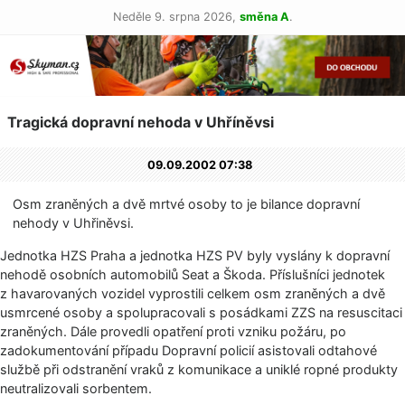
Neděle 9. srpna 2026,
směna A
.
Tragická dopravní nehoda v Uhříněvsi
09.09.2002 07:38
Osm zraněných a dvě mrtvé osoby to je bilance dopravní
nehody v Uhřiněvsi.
Jednotka HZS Praha a jednotka HZS PV byly vyslány k dopravní
nehodě osobních automobilů Seat a Škoda. Příslušníci jednotek
z havarovaných vozidel vyprostili celkem osm zraněných a dvě
usmrcené osoby a spolupracovali s posádkami ZZS na resuscitaci
zraněných. Dále provedli opatření proti vzniku požáru, po
zadokumentování případu Dopravní policií asistovali odtahové
službě při odstranění vraků z komunikace a uniklé ropné produkty
neutralizovali sorbentem.