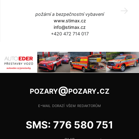
požární a bezpečnostní vybavení
www.stimax.cz
info@stimax.cz
+420 472 714 017
pozary@pozary.cz
e-mail dorazí všem redaktorům
SMS: 776 580 751