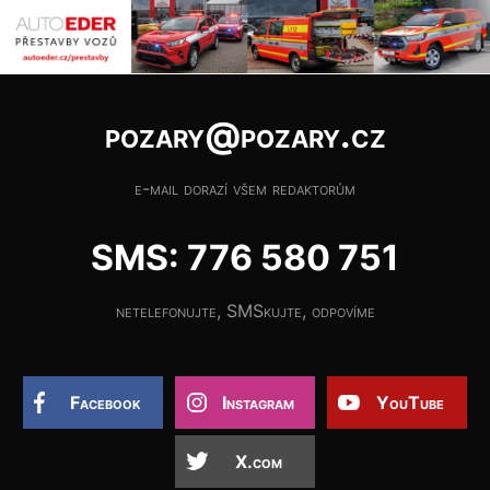
pozary@pozary.cz
e-mail dorazí všem redaktorům
SMS: 776 580 751
netelefonujte, SMSkujte, odpovíme
Facebook
Instagram
YouTube
X.com