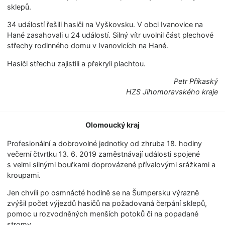
sklepů.
34 událostí řešili hasiči na Vyškovsku. V obci Ivanovice na
Hané zasahovali u 24 událostí. Silný vítr uvolnil část plechové
střechy rodinného domu v Ivanovicích na Hané.
Hasiči střechu zajistili a překryli plachtou.
Petr Příkaský
HZS Jihomoravského kraje
Olomoucký kraj
Profesionální a dobrovolné jednotky od zhruba 18. hodiny
večerní čtvrtku 13. 6. 2019 zaměstnávají události spojené
s velmi silnými bouřkami doprovázené přívalovými srážkami a
kroupami.
Jen chvíli po osmnácté hodině se na Šumpersku výrazně
zvýšil počet výjezdů hasičů na požadovaná čerpání sklepů,
pomoc u rozvodněných menších potoků či na popadané
stromy.