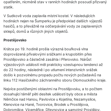
opatřením, nicméně stav v ranních hodinách posoudí přizvaný
statik.
V Sudkově voda zaplavila místní kostel. V následujících
hodinách nejen na Šumperku je předpoklad dalších výjezdů
hasičů, a to převážně na odčerpávání vody ze zaplavených
sklepů, domů a různých jiných objektů.
Prostějovsko
Krátce po 19. hodině prošla výrazná bouřková vlna
doprovázená přívalovými srážkami a krupobitím přes
Prostějovsko a částečně zasáhla i Přerovsko. Nárůst
výjezdových událostí měl prakticky vzestupnou tendenci až
do 22 hodiny, následně i po utlumení intenzivních srážek
došlo k pozvolnému propadu počtu nových požadavků na
linku 112 Hasičského záchranného sboru Olomouckého kraje.
Nejvíce postiženými oblastmi na Prostějovsku, a to počtem
dosahující téměř pěti desítek událostí byly obce a města
Němčice nad Hanou, Pavlovice u Kojetína, Nezamyslice,
Klenovice na Hané, Tvorovice, Brodek u Prostějova,
Dobromilice, Víceměřice, Dřevnovice a samotný Prostějov.