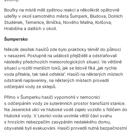
Bouřky na místě měli zpětnou reakci a několikrát opětovně
udeřily v okolí samotného města Šumperk, Bludova, Dolních
Studének, Temenice, Brníčka, Nového Malína, Kolšova,
Hrabišína a dalších v okolí.
Šumpersko
Několik desítek hasičů zde bylo prakticky téměř do půlnoci
v nasazení. Postupně na události přejížděli a odstraňovali
následky předchozích meteorologických situací. Ve většině
situací u rozlití menších toků, jak se lidově říká „jak rychle
voda přitekla, tak také odtekla“. Hasiči na některých místech
odstranili naplaveniny, na některých místech provedli
odčerpání vody ze sklepů.
Přímo v Šumperku hasiči vypomohli v nemocnici
s odčerpáním vody ze suterénních prostor transfúzní stanice.
Na Jesenické ulici ve hluboké vodě zajelo vozidlo s řidičem do
hluboké vody. V Lesnici voda uvolnila větší část svahu
s hrozícím nebezpečím zasypáním nedalekého domu,
obyvatelé byli evakuováni. Hasiči provedli nutná bezpečnostní