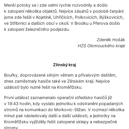
Menší potoky se i zde velmi rychle rozvodnily a došlo
k zatopení několika objektů. Nejvíce zásahů v podobě čerpání
jsme zde řešili v Kojetíně, Uhřičicích, Polkovicích, Býškovicích,
ve Stříbrnici a dalších obcí v okolí. V Brodku u Přerova došlo
k zatopení železničního podjezdu.
Zdeněk Hošák
HZS Olomouckého kraje
Zlínský kraj
Bouřky, doprovázené silným větrem a přívalovým deštěm,
dnes zaměstnaly hasiče také ve Zlínském kraji. Nejvíce
událostí bylo nutné řešit na Kroměřížsku.
První událost zaznamenalo operační středisko hasičů již
v 19:43 hodin, kdy vyslalo jednotku k odstranění popadaných
stromů na komunikaci do Morkovic-Slížan. V rozmezí několika
minut pak následovaly další a další události, a jednotky na
Kroměřížsku vyjížděly řešit zatopené sklepy a nebezpečné
stromy.