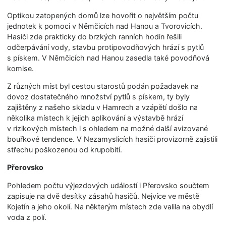
Optikou zatopených domů lze hovořit o největším počtu
jednotek k pomoci v Němčicích nad Hanou a Tvorovicích.
Hasiči zde prakticky do brzkých ranních hodin řešili
odčerpávání vody, stavbu protipovodňových hrází s pytlů
s pískem. V Němčicích nad Hanou zasedla také povodňová
komise.
Z různých míst byl cestou starostů podán požadavek na
dovoz dostatečného množství pytlů s pískem, ty byly
zajištěny z našeho skladu v Hamrech a vzápětí došlo na
několika místech k jejich aplikování a výstavbě hrází
v rizikových místech i s ohledem na možné další avizované
bouřkové tendence. V Nezamyslicích hasiči provizorně zajistili
střechu poškozenou od krupobití.
Přerovsko
Pohledem počtu výjezdových událostí i Přerovsko součtem
zapisuje na dvě desítky zásahů hasičů. Nejvíce ve městě
Kojetín a jeho okolí. Na některým místech zde valila na obydlí
voda z polí.