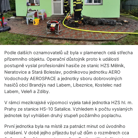
Podle dalších oznamovatelů už byla v plamenech celá střecha
přízemního objektu. Operační důstojník proto k události
postupně vyslal profesionální hasiče ze stanic HZS Mělník,
Neratovice a Stará Boleslav, podnikovou jednotku AERO
Vodochody AEROSPACE a jednotky sboru dobrovolných
hasičů obcí Brandýs nad Labem, Líbeznice, Kostelec nad
Labem, Veleň a Zdiby.
V rámci mezikrajské výpomoci vyjela také jednotka HZS hl. m.
Prahy ze stanice HS-10 Satalice. Vzhledem k počtu vyslaných
jednotek byl vyhlášen druhý stupeň požárního poplachu.
První jednotka byla na místě za patnáct minut od úvodního
ohlášení. V době jejího příjezdu byl už dům o rozměrech cca