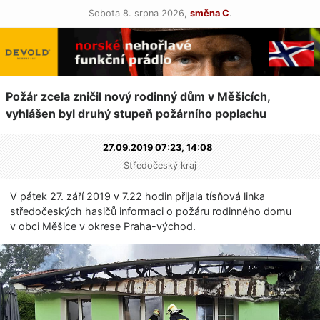
Sobota 8. srpna 2026,
směna C
.
Požár zcela zničil nový rodinný dům v Měšicích,
vyhlášen byl druhý stupeň požárního poplachu
27.09.2019 07:23,
14:08
Středočeský kraj
V pátek 27. září 2019 v 7.22 hodin přijala tísňová linka
středočeských hasičů informaci o požáru rodinného domu
v obci Měšice v okrese Praha-východ.