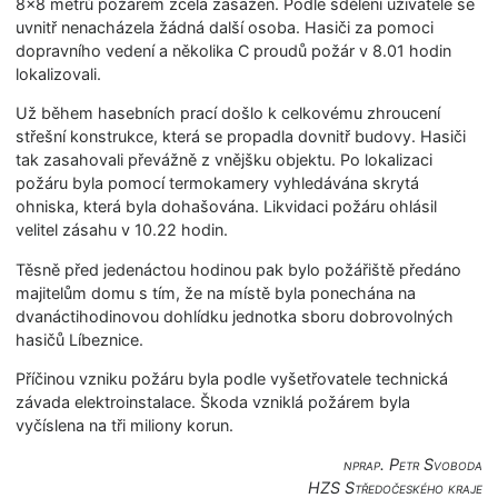
8×8 metrů požárem zcela zasažen. Podle sdělení uživatele se
uvnitř nenacházela žádná další osoba. Hasiči za pomoci
dopravního vedení a několika C proudů požár v 8.01 hodin
lokalizovali.
Už během hasebních prací došlo k celkovému zhroucení
střešní konstrukce, která se propadla dovnitř budovy. Hasiči
tak zasahovali převážně z vnějšku objektu. Po lokalizaci
požáru byla pomocí termokamery vyhledávána skrytá
ohniska, která byla dohašována. Likvidaci požáru ohlásil
velitel zásahu v 10.22 hodin.
Těsně před jedenáctou hodinou pak bylo požářiště předáno
majitelům domu s tím, že na místě byla ponechána na
dvanáctihodinovou dohlídku jednotka sboru dobrovolných
hasičů Líbeznice.
Příčinou vzniku požáru byla podle vyšetřovatele technická
závada elektroinstalace. Škoda vzniklá požárem byla
vyčíslena na tři miliony korun.
nprap. Petr Svoboda
HZS Středočeského kraje