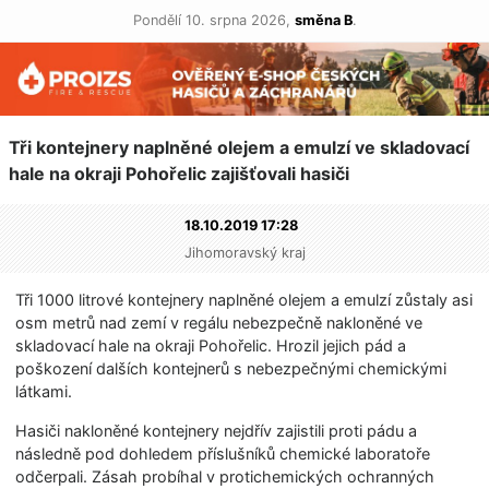
Pondělí 10. srpna 2026,
směna B
.
Tři kontejnery naplněné olejem a emulzí ve skladovací
hale na okraji Pohořelic zajišťovali hasiči
18.10.2019 17:28
Jihomoravský kraj
Tři 1000 litrové kontejnery naplněné olejem a emulzí zůstaly asi
osm metrů nad zemí v regálu nebezpečně nakloněné ve
skladovací hale na okraji Pohořelic. Hrozil jejich pád a
poškození dalších kontejnerů s nebezpečnými chemickými
látkami.
Hasiči nakloněné kontejnery nejdřív zajistili proti pádu a
následně pod dohledem příslušníků chemické laboratoře
odčerpali. Zásah probíhal v protichemických ochranných