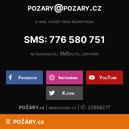
pozary@pozary.cz
e-mail dorazí všem redaktorům
SMS: 776 580 751
netelefonujte, SMSkujte, odpovíme
Facebook
Instagram
YouTube
X.com
POŽÁRY.cz
| www.pozary.cz | IČ: 22908277
POŽÁRY.cz