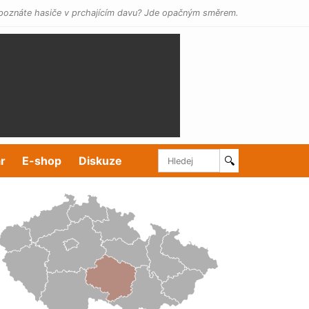
poznáte hasiče v prchajícím davu? Jde opačným směrem.
r
E-shop
Diskuze
🔍