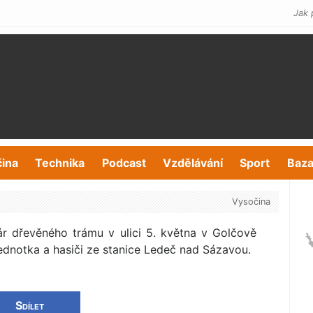
Jak 
čina
Technika
Podcast
Vzdělávání
Sport
Baza
Vysočina
ár dřevěného trámu v ulici 5. května v Golčově
ednotka a hasiči ze stanice Ledeč nad Sázavou.
Sdílet