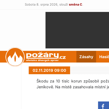
Sobota 8. srpna 2026,
slouží
směna C
.
POŽÁRY.cz
Zásahy
Hasi
02.11.2019 09:00
Škodu za 10 tisíc korun způsobil pož
Jeníkově. Na místě zasahovala místní j