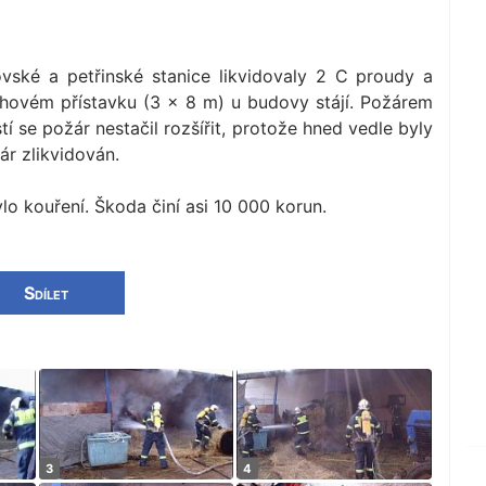
vské a petřinské stanice likvidovaly 2 C proudy a
hovém přístavku (3 × 8 m) u budovy stájí. Požárem
tí se požár nestačil rozšířit, protože hned vedle byly
r zlikvidován.
o kouření. Škoda činí asi 10 000 korun.
Sdílet