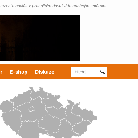
poznáte hasiče v prchajícím davu? Jde opačným směrem.
r
E-shop
Diskuze
🔍