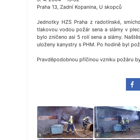
Praha 13, Zadní Kopanina, U skopců
Jednotky HZS Praha z radotínské, smícho
tlakovou vodou požár sena a slámy v plec
bylo zničeno asi 5 rolí sena a slámy. Naštěs
uloženy kanystry s PHM. Po hodině byl požá
Pravděpodobnou příčinou vzniku požáru byl