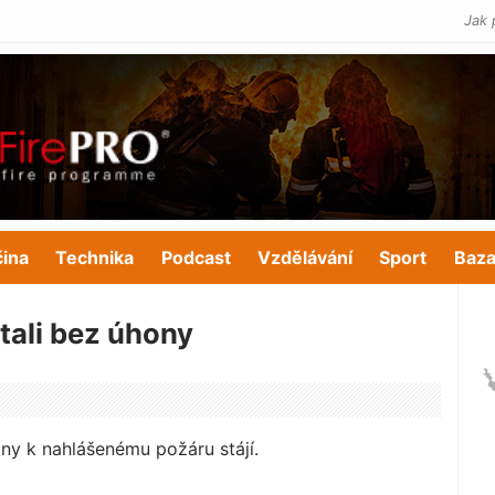
Jak 
čina
Technika
Podcast
Vzdělávání
Sport
Baza
tali bez úhony
ány k nahlášenému požáru stájí.