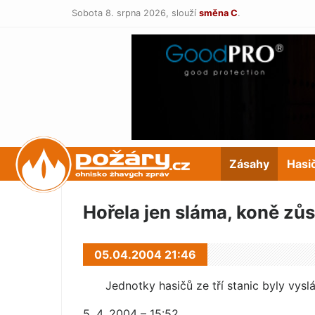
Sobota 8. srpna 2026,
slouží
směna C
.
POŽÁRY.cz
Zásahy
Hasi
Hořela jen sláma, koně zůs
05.04.2004 21:46
Jednotky hasičů ze tří stanic byly vysl
5. 4. 2004 – 15:52