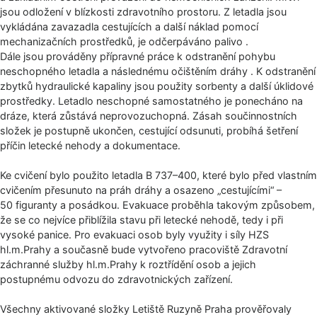
jsou odložení v blízkosti zdravotního prostoru. Z letadla jsou
vykládána zavazadla cestujících a další náklad pomocí
mechanizačních prostředků, je odčerpáváno palivo .
Dále jsou prováděny přípravné práce k odstranění pohybu
neschopného letadla a následnému očištěním dráhy . K odstranění
zbytků hydraulické kapaliny jsou použity sorbenty a další úklidové
prostředky. Letadlo neschopné samostatného je ponecháno na
dráze, která zůstává neprovozuchopná. Zásah součinnostních
složek je postupně ukončen, cestující odsunuti, probíhá šetření
příčin letecké nehody a dokumentace.
Ke cvičení bylo použito letadla B 737–400, které bylo před vlastním
cvičením přesunuto na práh dráhy a osazeno „cestujícími“ –
50 figuranty a posádkou. Evakuace proběhla takovým způsobem,
že se co nejvíce přiblížila stavu při letecké nehodě, tedy i při
vysoké panice. Pro evakuaci osob byly využity i síly HZS
hl.m.Prahy a současně bude vytvořeno pracoviště Zdravotní
záchranné služby hl.m.Prahy k roztřídění osob a jejich
postupnému odvozu do zdravotnických zařízení.
Všechny aktivované složky Letiště Ruzyně Praha prověřovaly