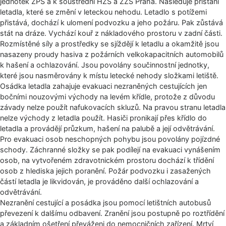
jednotek ZPS a k soustřední HZS a ZZS Praha. Následuje přistání
letadla, které se změní v leteckou nehodu. Letadlo s potížemi
přistává, dochází k ulomení podvozku a jeho požáru. Pak zůstává
stát na dráze. Vychází kouř z nákladového prostoru v zadní části.
Rozmístěné síly a prostředky se sjíždějí k letadlu a okamžitě jsou
nasazeny proudy hasiva z požárních velkokapacitních automobilů
k hašení a ochlazování. Jsou povolány součinnostní jednotky,
které jsou nasměrovány k místu letecké nehody složkami letiště.
Osádka letadla zahajuje evakuaci nezraněných cestujících jen
bočními nouzovými východy na levém křídle, protože z důvodu
závady nelze použít nafukovacích skluzů. Na pravou stranu letadla
nelze východy z letadla použít. Hasiči pronikají přes křídlo do
letadla a provádějí průzkum, hašení na palubě a její odvětrávání.
Pro evakuaci osob neschopných pohybu jsou povolány pojízdné
schody. Záchranné složky se pak podílejí na evakuaci vynášením
osob, na vytvořeném zdravotnickém prostoru dochází k třídění
osob z hlediska jejich poranění. Požár podvozku i zasažených
částí letadla je likvidován, je prováděno další ochlazování a
odvětrávání.
Nezranění cestující a posádka jsou pomocí letištních autobusů
převezení k dalšímu odbavení. Zranění jsou postupně po roztřídění
a základním ošetření převáženi do nemocničních zařízení. Mrtví