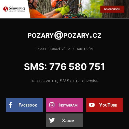
pozary@pozary.cz
e-mail dorazí všem redaktorům
SMS: 776 580 751
netelefonujte, SMSkujte, odpovíme
Facebook
Instagram
YouTube
X.com