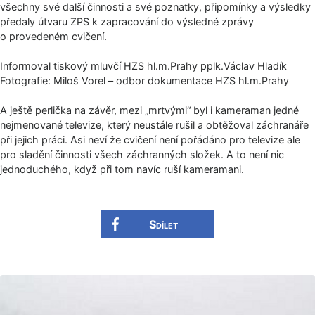
všechny své další činnosti a své poznatky, připomínky a výsledky
předaly útvaru ZPS k zapracování do výsledné zprávy
o provedeném cvičení.
Informoval tiskový mluvčí HZS hl.m.Prahy pplk.Václav Hladík
Fotografie: Miloš Vorel – odbor dokumentace HZS hl.m.Prahy
A ještě perlička na závěr, mezi „mrtvými“ byl i kameraman jedné
nejmenované televize, který neustále rušil a obtěžoval záchranáře
při jejich práci. Asi neví že cvičení není pořádáno pro televize ale
pro sladění činnosti všech záchranných složek. A to není nic
jednoduchého, když při tom navíc ruší kameramani.
Sdílet