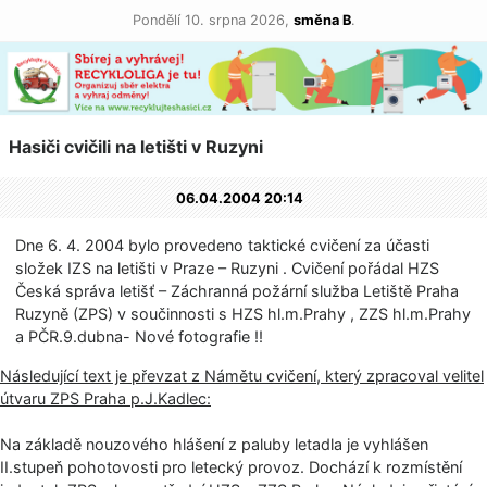
Pondělí 10. srpna 2026,
směna B
.
Hasiči cvičili na letišti v Ruzyni
06.04.2004 20:14
Dne 6. 4. 2004 bylo provedeno taktické cvičení za účasti
složek IZS na letišti v Praze – Ruzyni . Cvičení pořádal HZS
Česká správa letišť – Záchranná požární služba Letiště Praha
Ruzyně (ZPS) v součinnosti s HZS hl.m.Prahy , ZZS hl.m.Prahy
a PČR.9.dubna- Nové fotografie !!
Následující text je převzat z Námětu cvičení, který zpracoval velitel
útvaru ZPS Praha p.J.Kadlec:
Na základě nouzového hlášení z paluby letadla je vyhlášen
II.stupeň pohotovosti pro letecký provoz. Dochází k rozmístění