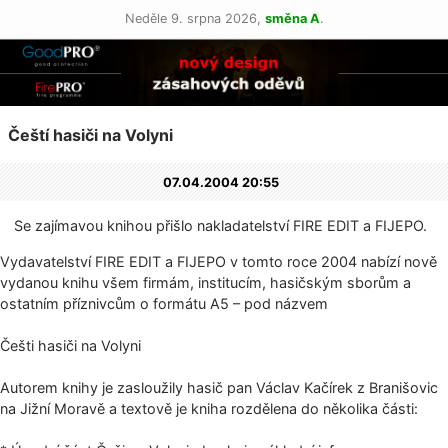
Neděle 9. srpna 2026,
směna A
.
Čeští hasiči na Volyni
07.04.2004 20:55
Se zajímavou knihou přišlo nakladatelství FIRE EDIT a FIJEPO.
Vydavatelství FIRE EDIT a FIJEPO v tomto roce 2004 nabízí nově
vydanou knihu všem firmám, institucím, hasičským sborům a
ostatním příznivcům o formátu A5 – pod názvem
Češti hasiči na Volyni
Autorem knihy je zasloužily hasič pan Václav Kačírek z Branišovic
na Jižní Moravě a textově je kniha rozdělena do několika části: