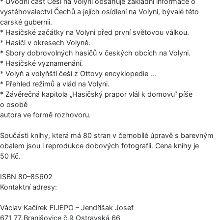
* Úvodní část Češi na Volyni obsahuje základní informace o
vystěhovalectví Čechů a jejích osídlení na Volyni, bývalé této
carské gubernii.
* Hasičské začátky na Volyni před první světovou válkou.
* Hasiči v okresech Volyně.
* Sbory dobrovolných hasičů v českých obcích na Volyni.
* Hasičské vyznamenání.
* Volyň a volyňští češi z Ottovy encyklopedie …
* Přehled režimů a vlád na Volyni.
* Závěrečná kapitola „Hasičský prapor vlál k domovu“ píše
o osobě
autora ve formě rozhovoru.
Součásti knihy, která má 80 stran v černobílé úpravě s barevným
obalem jsou i reprodukce dobových fotografii. Cena knihy je
50 Kč.
ISBN 80–85602
Kontaktní adresy:
Václav Kačírek FIJEPO – Jendřišak Josef
671 77 Branišovice č.9 Ostravská 66