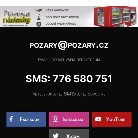
pozary@pozary.cz
e-mail dorazí všem redaktorům
SMS: 776 580 751
netelefonujte, SMSkujte, odpovíme
Facebook
Instagram
YouTube
X.com