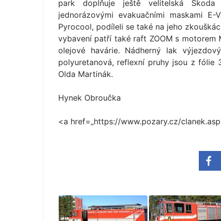
park doplňuje ještě velitelská Škoda
jednorázovými evakuačními maskami E-VA
Pyrocool, podíleli se také na jeho zkouškác
vybavení patří také raft ZOOM s motorem 
olejové havárie. Nádherný lak výjezdov
polyuretanová, reflexní pruhy jsou z fólie
Olda Martinák.
Hynek Obroučka
<a href=„https:/­/www.pozary.cz/cla­nek.a