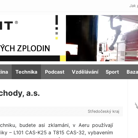
Jak 
čina
Technika
Podcast
Vzdělávání
Sport
Baza
hody, a.s.
Středočeský kraj
chniku, budete asi zklamáni, v Aeru používají
bliky – L101 CAS-K25 a T815 CAS-32, vybavením