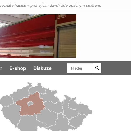
poznáte hasiče v prchajícím davu? Jde opačným směrem.
r
E-shop
Diskuze
🔍