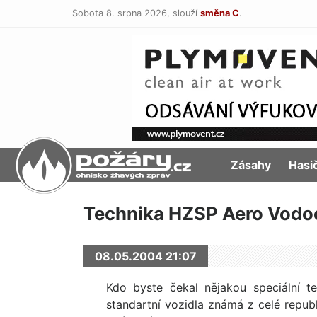
Sobota 8. srpna 2026,
slouží
směna C
.
POŽÁRY.cz
Zásahy
Hasi
Technika HZSP Aero Vodoc
08.05.2004 21:07
Kdo byste čekal nějakou speciální te
standartní vozidla známá z celé repu