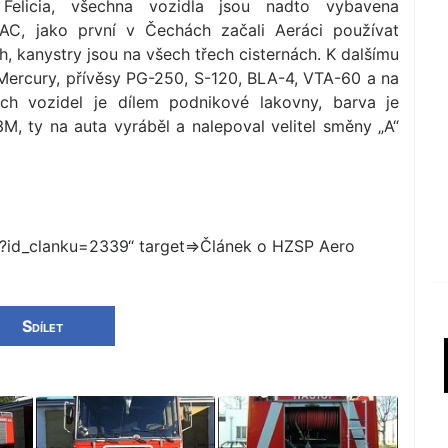
 Felicia, všechna vozidla jsou nadto vybavena
C, jako první v Čechách začali Aeráci používat
h, kanystry jsou na všech třech cisternách. K dalšímu
Mercury, přívěsy PG-250, S-120, BLA-4, VTA-60 a na
ých vozidel je dílem podnikové lakovny, barva je
 3M, ty na auta vyráběl a nalepoval velitel směny „A“
sp?id_clan­ku=2339“ target=>Článek o HZSP Aero
Sdílet