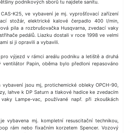
většiny podnikových sborů tu najdete sanitu.
 CAS-K25, ve vybavení je mj. vyprošťovací zařízení
ací stožár, elektrické kalové čerpadlo 400 l/min,
rová pila a rozbrušovačka Husqvarna, zvedací vaky
třihače pedálů. Liazku dostali v roce 1998 ve velmi
 si ji opravili a vybavili.
ro výjezd v rámci areálu podniku a letiště a druhá
ý ventilátor Papin, oběma bylo předloni repasováno
ím vybavení jsou mj, protichemické obleky OPCH-90,
nzy, lahve k DP Saturn a tlakové hadice ke zvedacím
vaky Lampe-vac, používané např. při zkouškách
je vybavena mj. kompletní resuscitační technikou,
Scoop rám nebo fixačním korzetem Spencer. Vozový