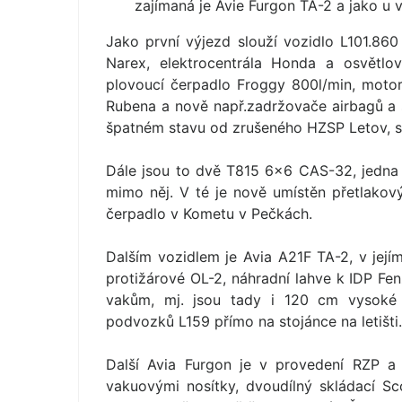
zajímaná je Avie Furgon TA-2 a jako u 
Jako první výjezd slouží vozidlo L101.860
Narex, elektrocentrála Honda a osvětlov
plovoucí čerpadlo Froggy 800l/min, moto
Rubena a nově např.zadržovače airbagů a s
špatném stavu od zrušeného HZSP Letov, sami
Dále jsou to dvě T815 6×6 CAS-32, jedna p
mimo něj. V té je nově umístěn přetlakov
čerpadlo v Kometu v Pečkách.
Dalším vozidlem je Avia A21F TA-2, v jej
protižárové OL-2, náhradní lahve k IDP Fe
vakům, mj. jsou tady i 120 cm vysoké 
podvozků L159 přímo na stojánce na letišti.
Další Avia Furgon je v provedení RZP a 
vakuovými nosítky, dvoudílný skládací 