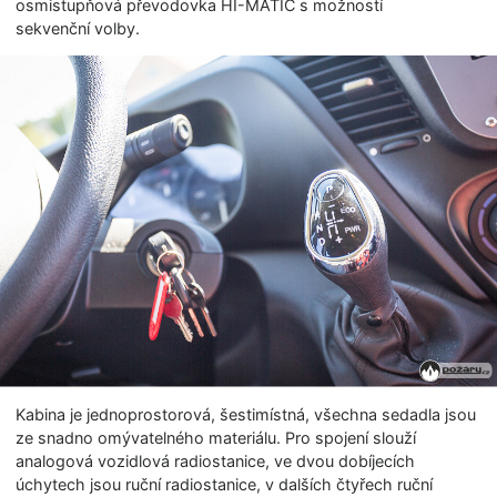
osmistupňová převodovka HI-MATIC s možností
sekvenční volby.
Kabina je jednoprostorová, šestimístná, všechna sedadla jsou
ze snadno omývatelného materiálu. Pro spojení slouží
analogová vozidlová radiostanice, ve dvou dobíjecích
úchytech jsou ruční radiostanice, v dalších čtyřech ruční