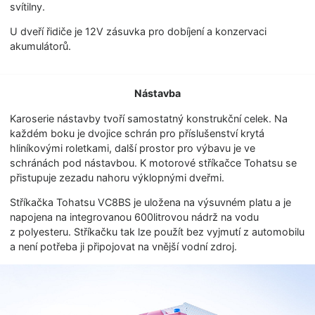
svítilny.
U dveří řidiče je 12V zásuvka pro dobíjení a konzervaci
akumulátorů.
Nástavba
Karoserie nástavby tvoří samostatný konstrukční celek. Na
každém boku je dvojice schrán pro příslušenství krytá
hliníkovými roletkami, další prostor pro výbavu je ve
schránách pod nástavbou. K motorové stříkačce Tohatsu se
přistupuje zezadu nahoru výklopnými dveřmi.
Stříkačka Tohatsu VC8BS je uložena na výsuvném platu a je
napojena na integrovanou 600litrovou nádrž na vodu
z polyesteru. Stříkačku tak lze použít bez vyjmutí z automobilu
a není potřeba ji připojovat na vnější vodní zdroj.