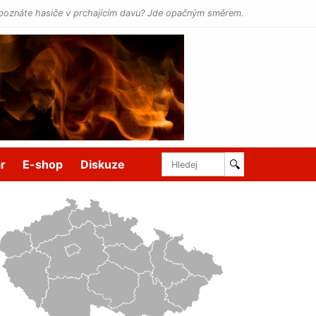
poznáte hasiče v prchajícím davu? Jde opačným směrem.
r
E-shop
Diskuze
🔍