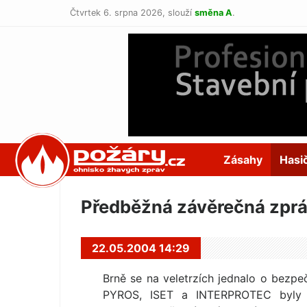
Čtvrtek 6. srpna 2026,
slouží
směna A
.
POŽÁRY.cz
Zásahy
Hasi
Předběžná závěrečná zpr
22.05.2004 14:29
Brně se na veletrzích jednalo o bezpe
PYROS, ISET a INTERPROTEC byly ne