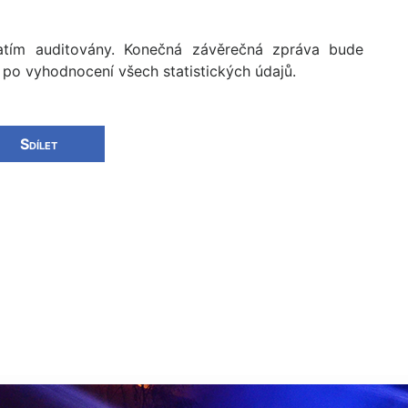
zatím auditovány. Konečná závěrečná zpráva bude
po vyhodnocení všech statistických ú­dajů.
Sdílet