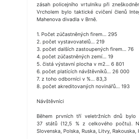
zásah policejního vrtulníku při zneškodně
Vrcholem bylo taktické cvičení členů In
Mahenova divadla v Brně.
1. Počet zúčastněných firem… 295
2. počet vystavovatelů… 219
3. počet dalších zastoupených firem… 76
4. počet zúčastněných zemí… 19
5. čistá výstavní plocha v m2… 6 801
6. počet platících návštěvníků… 26 000
7. z toho odborníci v %… 83,3
8. počet akreditovaných novinářů… 193
Návštěvníci
Během prvních tří veletržních dnů bylo
37 států (12,5 % z celkového počtu). N
Slovenska, Polska, Ruska, Litvy, Rakouska, 