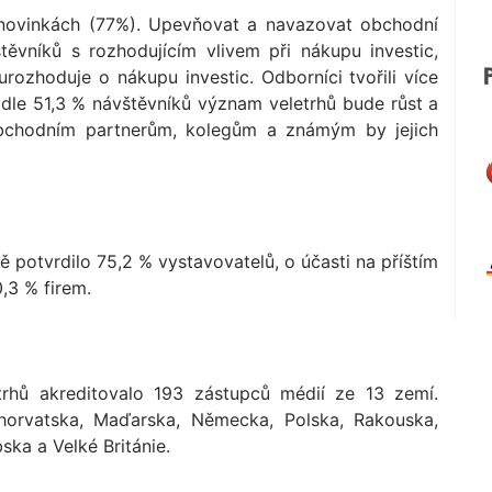
o novinkách (77%). Upevňovat a navazovat obchodní
těvníků s rozhodujícím vlivem při nákupu investic,
ozhoduje o nákupu investic. Odborníci tvořili více
dle 51,3 % návštěvníků význam veletrhů bude růst a
obchodním partnerům, kolegům a známým by jejich
ě potvrdilo 75,2 % vystavovatelů, o účasti na příštím
,3 % firem.
trhů akreditovalo 193 zástupců médií ze 13 zemí.
 Chorvatska, Maďarska, Německa, Polska, Rakouska,
ska a Velké Británie.