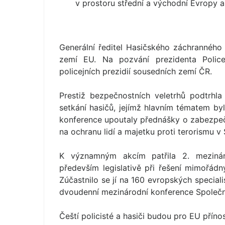
v prostoru střední a východní Evropy a
Generální ředitel Hasičského záchranného
zemí EU. Na pozvání prezidenta Policej
policejních prezidií sousedních zemí ČR.
Prestiž bezpečnostních veletrhů podtrhl
setkání hasičů, jejímž hlavním tématem by
konference upoutaly přednášky o zabezpeč
na ochranu lidí a majetku proti terorismu v
K významným akcím patřila 2. meziná
především legislativě při řešení mimořádn
Zúčastnilo se jí na 160 evropských speciali
dvoudenní mezinárodní konference Společ
Čeští policisté a hasiči budou pro EU přín