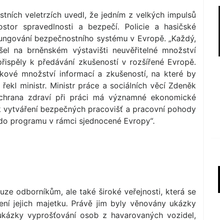
stních veletrzích uvedl, že jedním z velkých impulsů
ostor spravedlnosti a bezpečí. Policie a hasičské
ungování bezpečnostního systému v Evropě. „Každý,
šel na brněnském výstavišti neuvěřitelné množství
řispěly k předávání zkušeností v rozšířené Evropě.
kové množství informací a zkušeností, na které by
“ řekl ministr. Ministr práce a sociálních věcí Zdeněk
chrana zdraví při práci má významné ekonomické
 k vytváření bezpečných pracovišť a pracovní pohody
e do programu v rámci sjednocené Evropy“.
ze odborníkům, ale také široké veřejnosti, která se
ní jejich majetku. Právě jim byly věnovány ukázky
ukázky vyprošťování osob z havarovaných vozidel,