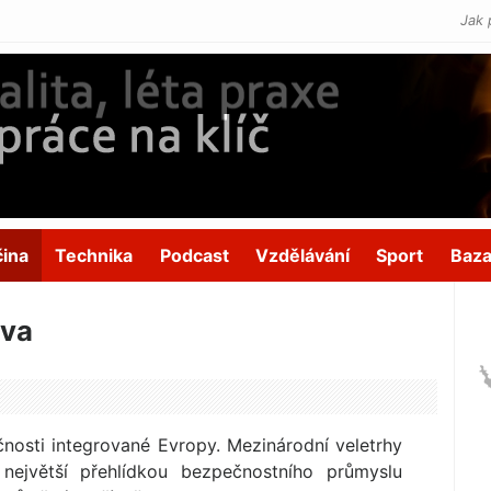
Jak 
čina
Technika
Podcast
Vzdělávání
Sport
Baza
áva
čnosti integrované Evropy. Mezinárodní veletrhy
jvětší přehlídkou bezpečnostního průmyslu