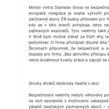
Ministr vnitra Stanislav Gross na bezpečno
evropské integrace je snaha vytvořit pr
záchranné sbory ČR budou přínosem pro f
kdo se v této branži pohybuje, letos na
zajímavých exponátů. Tyto veletrhy také p
V Brně bylo možné získat za čtyři dny ta
jednotlivec či firma přicházeli dlouhá léta,
Škromach připomněl, že bezpečnost a o
dopady pro firmy. „Bez aktivního přístupu
nelze dosáhnout kvality práce a zapojit s
Stovky diváků sledovaly hasiče v akci
Bezpečnostní veletrhy nebyly věnovány pou
na nich seznámila s možnostmi zabezpeče
zásahů hasičských záchranných sborů – 