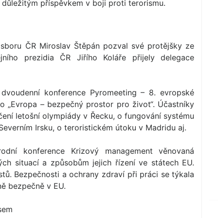
 důležitým příspěvkem v boji proti terorismu.
 sboru ČR Miroslav Štěpán pozval své protějšky ze
ního prezidia ČR Jiřího Koláře přijely delegace
a dvoudenní konference Pyromeeting – 8. evropské
lo „Evropa – bezpečný prostor pro život“. Účastníky
ení letošní olympiády v Řecku, o fungování systému
 Severním Irsku, o teroristickém útoku v Madridu aj.
rodní konference Krizový management věnovaná
ých situací a způsobům jejich řízení ve státech EU.
stů. Bezpečnosti a ochrany zdraví při práci se týkala
ně bezpečně v EU.
osem