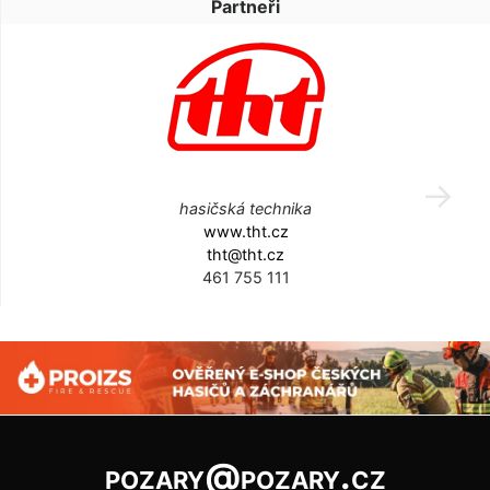
Partneři
hasičská technika
www.tht.cz
tht@tht.cz
461 755 111
pozary@pozary.cz