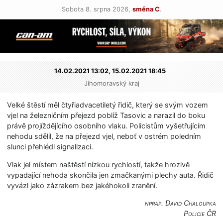
Sobota 8. srpna 2026,
směna C
.
14.02.2021 13:02,
15.02.2021 18:45
Jihomoravský kraj
Velké štěstí měl čtyřiadvacetiletý řidič, který se svým vozem
vjel na železničním přejezd poblíž Tasovic a narazil do boku
právě projíždějícího osobního vlaku. Policistům vyšetřujícím
nehodu sdělil, že na přejezd vjel, neboť v ostrém poledním
slunci přehlédl signalizaci.
Vlak jel místem naštěstí nízkou rychlostí, takže hrozivě
vypadající nehoda skončila jen zmačkanými plechy auta. Řidič
vyvázl jako zázrakem bez jakéhokoli zranění.
nprap. David Chaloupka
Policie ČR