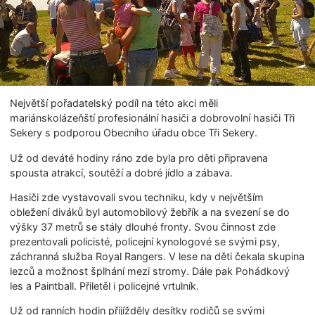
Největší pořadatelský podíl na této akci měli
mariánskolázeňští profesionální hasiči a dobrovolní hasiči Tři
Sekery s podporou Obecního úřadu obce Tři Sekery.
Už od deváté hodiny ráno zde byla pro děti připravena
spousta atrakcí, soutěží a dobré jídlo a zábava.
Hasiči zde vystavovali svou techniku, kdy v největším
obležení diváků byl automobilový žebřík a na svezení se do
výšky 37 metrů se stály dlouhé fronty. Svou činnost zde
prezentovali policisté, policejní kynologové se svými psy,
záchranná služba Royal Rangers. V lese na děti čekala skupina
lezců a možnost šplhání mezi stromy. Dále pak Pohádkový
les a Paintball. Přiletěl i policejné vrtulník.
Už od ranních hodin přijížděly desítky rodičů se svými