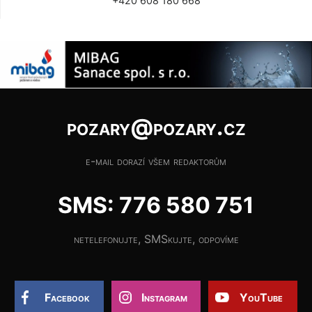
+420 608 180 668
pozary@pozary.cz
e-mail dorazí všem redaktorům
SMS: 776 580 751
netelefonujte, SMSkujte, odpovíme
Facebook
Instagram
YouTube