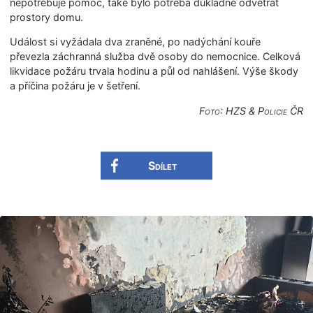
nepotřebuje pomoc, také bylo potřeba důkladně odvětrat
prostory domu.
Událost si vyžádala dva zraněné, po nadýchání kouře
převezla záchranná služba dvě osoby do nemocnice. Celková
likvidace požáru trvala hodinu a půl od nahlášení. Výše škody
a příčina požáru je v šetření.
Foto: HZS & Policie ČR
Sdílet