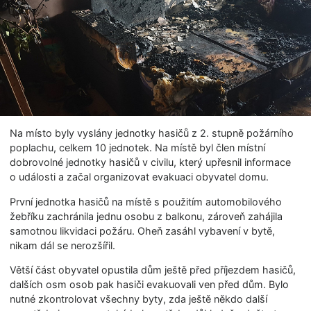
Na místo byly vyslány jednotky hasičů z 2. stupně požárního
poplachu, celkem 10 jednotek. Na místě byl člen místní
dobrovolné jednotky hasičů v civilu, který upřesnil informace
o události a začal organizovat evakuaci obyvatel domu.
První jednotka hasičů na místě s použitím automobilového
žebříku zachránila jednu osobu z balkonu, zároveň zahájila
samotnou likvidaci požáru. Oheň zasáhl vybavení v bytě,
nikam dál se nerozšířil.
Větší část obyvatel opustila dům ještě před příjezdem hasičů,
dalších osm osob pak hasiči evakuovali ven před dům. Bylo
nutné zkontrolovat všechny byty, zda ještě někdo další