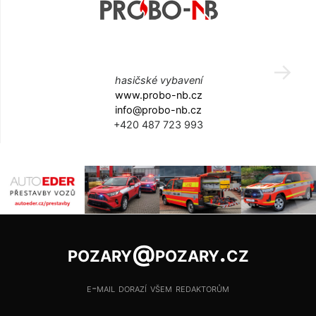
hasičské vybavení
www.probo-nb.cz
info@probo-nb.cz
+420 487 723 993
pozary@pozary.cz
e-mail dorazí všem redaktorům