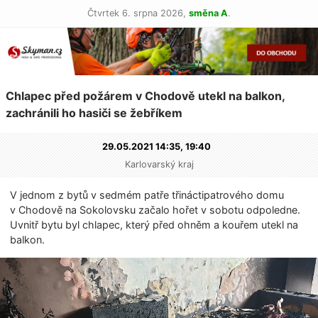
Čtvrtek 6. srpna 2026,
směna A
.
Chlapec před požárem v Chodově utekl na balkon,
zachránili ho hasiči se žebříkem
29.05.2021 14:35,
19:40
Karlovarský kraj
V jednom z bytů v sedmém patře třináctipatrového domu
v Chodově na Sokolovsku začalo hořet v sobotu odpoledne.
Uvnitř bytu byl chlapec, který před ohněm a kouřem utekl na
balkon.