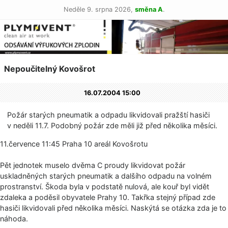
Neděle 9. srpna 2026,
směna A
.
Nepoučitelný Kovošrot
16.07.2004 15:00
Požár starých pneumatik a odpadu likvidovali pražští hasiči
v neděli 11.7. Podobný požár zde měli již před několika měsíci.
11.července 11:45 Praha 10 areál Kovošrotu
Pět jednotek muselo dvěma C proudy likvidovat požár
uskladněných starých pneumatik a dalšího odpadu na volném
prostranství. Škoda byla v podstatě nulová, ale kouř byl vidět
zdaleka a poděsil obyvatele Prahy 10. Takřka stejný případ zde
hasiči likvidovali před několika měsíci. Naskýtá se otázka zda je to
náhoda.