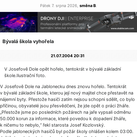
Pátek 7. srpna 2026,
směna B
.
Bývalá škola vyhořela
21.07.2004 20:31
V Josefově Dole opět hořelo, tentokrát v bývalé základní
škole.Ilustrač­ní foto.
V Josefově Dole na Jablonecku dnes znovu hořelo. Tentokrát
v bývalé základní škole, kterou její nový majitel chce přestavět na
nájemní byty. Přestože hasiči zatím nejsou schopni sdělit, co bylo
příčinou, obyvatelé jsou přesvědčeni, že jde opět o práci žháře.
„Přestože jsme po posledních požárech na jaře vypsali odměnu
50.000 korun za informace, které povedou k dopadení žháře,
k ničemu to nebylo,“ řekl starosta Josef Kozlovský.
Podle jabloneckých hasičů byl požár školy ohlášen kolem 03:00.