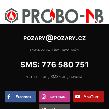
pozary@pozary.cz
e-mail dorazí všem redaktorům
SMS: 776 580 751
netelefonujte, SMSkujte, odpovíme
Facebook
Instagram
YouTube