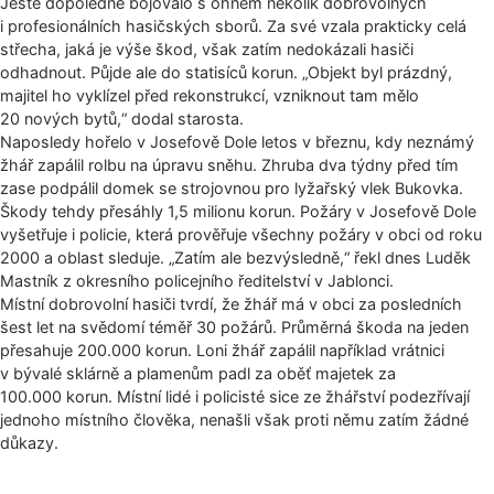
Ještě dopoledne bojovalo s ohněm několik dobrovolných
i profesionálních hasičských sborů. Za své vzala prakticky celá
střecha, jaká je výše škod, však zatím nedokázali hasiči
odhadnout. Půjde ale do statisíců korun. „Objekt byl prázdný,
majitel ho vyklízel před rekonstrukcí, vzniknout tam mělo
20 nových bytů,“ dodal starosta.
Naposledy hořelo v Josefově Dole letos v březnu, kdy neznámý
žhář zapálil rolbu na úpravu sněhu. Zhruba dva týdny před tím
zase podpálil domek se strojovnou pro lyžařský vlek Bukovka.
Škody tehdy přesáhly 1,5 milionu korun. Požáry v Josefově Dole
vyšetřuje i policie, která prověřuje všechny požáry v obci od roku
2000 a oblast sleduje. „Zatím ale bezvýsledně,“ řekl dnes Luděk
Mastník z okresního policejního ředitelství v Jablonci.
Místní dobrovolní hasiči tvrdí, že žhář má v obci za posledních
šest let na svědomí téměř 30 požárů. Průměrná škoda na jeden
přesahuje 200.000 korun. Loni žhář zapálil například vrátnici
v bývalé sklárně a plamenům padl za oběť majetek za
100.000 korun. Místní lidé i policisté sice ze žhářství podezřívají
jednoho místního člověka, nenašli však proti němu zatím žádné
důkazy.