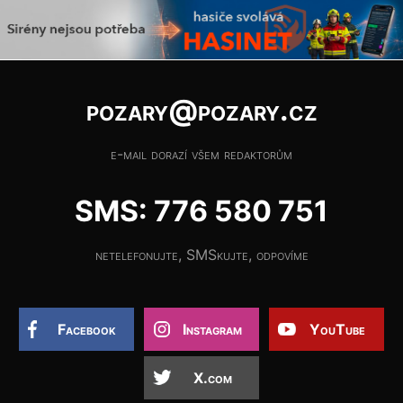
pozary@pozary.cz
e-mail dorazí všem redaktorům
SMS: 776 580 751
netelefonujte, SMSkujte, odpovíme
Facebook
Instagram
YouTube
X.com