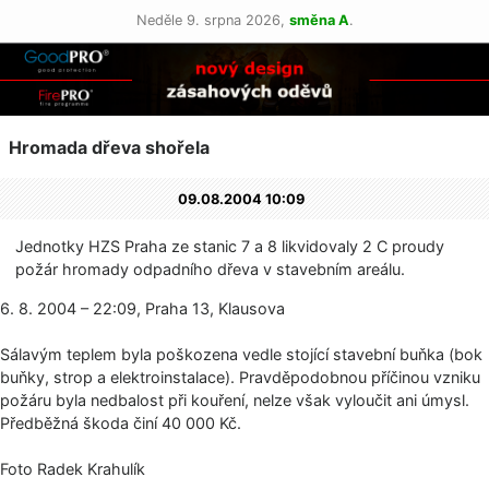
Neděle 9. srpna 2026,
směna A
.
Hromada dřeva shořela
09.08.2004 10:09
Jednotky HZS Praha ze stanic 7 a 8 likvidovaly 2 C proudy
požár hromady odpadního dřeva v stavebním areálu.
6. 8. 2004 – 22:09, Praha 13, Klausova
Sálavým teplem byla poškozena vedle stojící stavební buňka (bok
buňky, strop a elektroinstalace). Pravděpodobnou příčinou vzniku
požáru byla nedbalost při kouření, nelze však vyloučit ani úmysl.
Předběžná škoda činí 40 000 Kč.
Foto Radek Krahulík