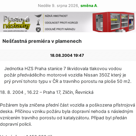
Neděle 9. srpna 2026,
směna A
.
Nešťastná premiéra v plamenech
18.08.2004 19:47
Jednotka HZS Praha stanice 7 likvidovala tlakovou vodou
požár předváděcího motorové vozidla Nissan 350Z který je
prý první tohoto typu v ČR a travního porostu na ploše 50 m2.
18. 8. 2004 , 16.22 – Praha 17, Zličín, Řevnická
Požárem byla zničena přední část vozidla a poškozena přístrojová
deska. Příčinou vzniku požáru byla dopravní nehoda s následným
vznícením travního porostu od katalyzátoru. Případ byl předán
dopravní policii.