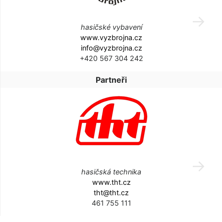
hasičské vybavení
www.vyzbrojna.cz
info@vyzbrojna.cz
+420 567 304 242
Partneři
hasičská technika
www.tht.cz
tht@tht.cz
461 755 111