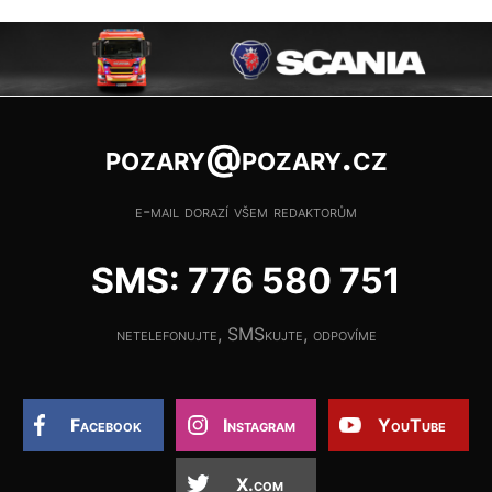
pozary@pozary.cz
e-mail dorazí všem redaktorům
SMS: 776 580 751
netelefonujte, SMSkujte, odpovíme
Facebook
Instagram
YouTube
X.com