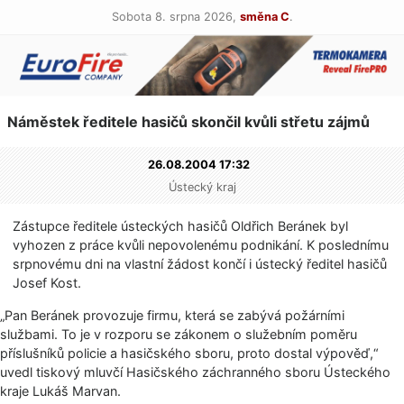
Sobota 8. srpna 2026,
směna C
.
Náměstek ředitele hasičů skončil kvůli střetu zájmů
26.08.2004 17:32
Ústecký kraj
Zástupce ředitele ústeckých hasičů Oldřich Beránek byl
vyhozen z práce kvůli nepovolenému podnikání. K poslednímu
srpnovému dni na vlastní žádost končí i ústecký ředitel hasičů
Josef Kost.
„Pan Beránek provozuje firmu, která se zabývá požárními
službami. To je v rozporu se zákonem o služebním poměru
příslušníků policie a hasičského sboru, proto dostal výpověď,“
uvedl tiskový mluvčí Hasičského záchranného sboru Ústeckého
kraje Lukáš Marvan.