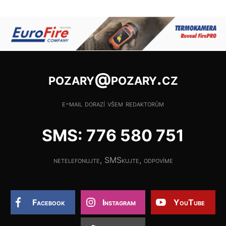
pozary@pozary.cz
e-mail dorazí všem redaktorům
SMS: 776 580 751
netelefonujte, SMSkujte, odpovíme
Facebook
Instagram
YouTube