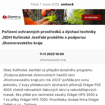
Pátek 7. srpna 2026,
směna B
.
Pořízení ochranných prostředků a dýchací techniky
JSDH Kuřimské Jestřabí proběhlo s podporou
Jihomoravského kra­je
11.11.2023 10:00
Jihomoravský kraj
Obec Kuřimské Jestřabí za přispění dotačního programu
„Podpora jednotek dobrovolných hasičů obcí
Jihomoravského kraje pro rok 2023“ pořídila pro svou
jednotku, 2 kusy přetlakových dýchacích přístrojů Dräger PSS
4000 včetně náhradních tlakových lahví a celoobličejových
masek, 8ks přileb pro technické zásahy Dräger HPS 3500 a
1 ks přilby Dräger HPS 7000. Prostředky dodala firma Dräger
Safety s.r.o., Ostrava.