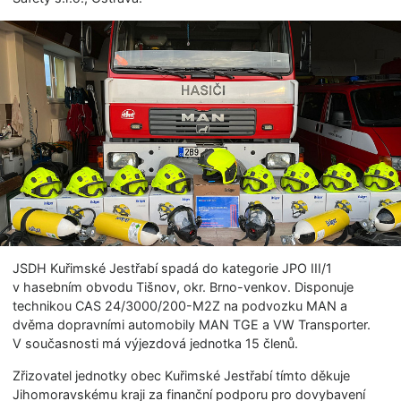
JSDH Kuřimské Jestřabí spadá do kategorie JPO III/1
v hasebním obvodu Tišnov, okr. Brno-venkov. Disponuje
technikou CAS 24/3000/200-M2Z na podvozku MAN a
dvěma dopravními automobily MAN TGE a VW Transporter.
V současnosti má výjezdová jednotka 15 členů.
Zřizovatel jednotky obec Kuřimské Jestřabí tímto děkuje
Jihomoravskému kraji za finanční podporu pro dovybavení