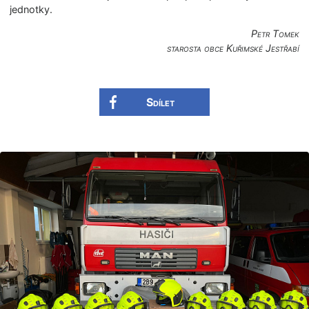
jednotky.
Petr Tomek
starosta obce Kuřimské Jestřabí
Sdílet