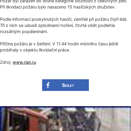
Požár byl zařazen do druhé kategorie složitosti z celkových pěti.
Při likvidaci požáru bylo nasazeno 15 hasičských družstev.
Podle informací poskytnutých hasiči, zemřeli při požáru čtyři lidé.
Tři z nich se udusili zplodinami hoření, čtvrtá obět podlehla
rozsáhlým popáleninám.
Příčina požáru je v šetření. V 11.44 hodin místního času ještě
probíhaly v objektu likvidační práce.
Zdroj:
www.rian.ru
Sdílet