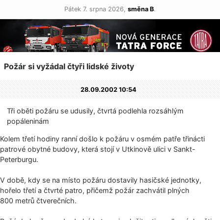
Pátek 7. srpna 2026,
směna B
.
Požár si vyžádal čtyři lidské životy
28.09.2002 10:54
Tři oběti požáru se udusily, čtvrtá podlehla rozsáhlým
popáleninám
Kolem třetí hodiny ranní došlo k požáru v osmém patře třinácti
patrové obytné budovy, která stojí v Utkinově ulici v Sankt-
Peterburgu.
V době, kdy se na místo požáru dostavily hasičské jednotky,
hořelo třetí a čtvrté patro, přičemž požár zachvátil plných
800 metrů čtverečních.