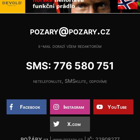
pozary@pozary.cz
e-mail dorazí všem redaktorům
SMS: 776 580 751
netelefonujte, SMSkujte, odpovíme
Facebook
Instagram
YouTube
X.com
POŽÁRY.cz
| www.pozary.cz | IČ: 22908277