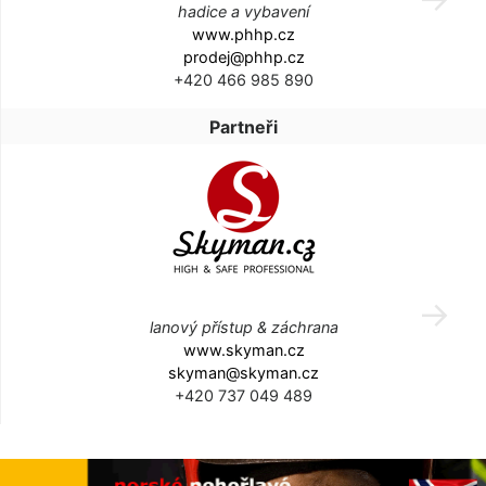
hadice a vybavení
www.phhp.cz
prodej@phhp.cz
+420 466 985 890
Partneři
lanový přístup & záchrana
www.skyman.cz
skyman@skyman.cz
+420 737 049 489