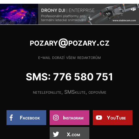
pozary@pozary.cz
e-mail dorazí všem redaktorům
SMS: 776 580 751
netelefonujte, SMSkujte, odpovíme
Facebook
Instagram
YouTube
X.com