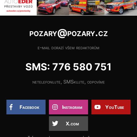
pozary@pozary.cz
e-mail dorazí všem redaktorům
SMS: 776 580 751
netelefonujte, SMSkujte, odpovíme
Facebook
Instagram
YouTube
X.com