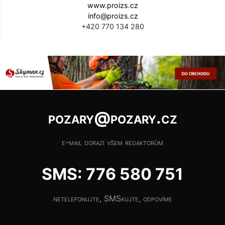
www.proizs.cz
info@proizs.cz
+420 770 134 280
pozary@pozary.cz
e-mail dorazí všem redaktorům
SMS: 776 580 751
netelefonujte, SMSkujte, odpovíme