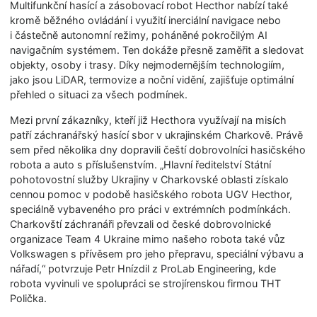
Multifunkční hasící a zásobovací robot Hecthor nabízí také
kromě běžného ovládání i využití inerciální navigace nebo
i částečně autonomní režimy, poháněné pokročilým AI
navigačním systémem. Ten dokáže přesně zaměřit a sledovat
objekty, osoby i trasy. Díky nejmodernějším technologiím,
jako jsou LiDAR, termovize a noční vidění, zajišťuje optimální
přehled o situaci za všech podmínek.
Mezi první zákazníky, kteří již Hecthora využívají na misích
patří záchranářský hasící sbor v ukrajinském Charkově. Právě
sem před několika dny dopravili čeští dobrovolníci hasičského
robota a auto s příslušenstvím. „Hlavní ředitelství Státní
pohotovostní služby Ukrajiny v Charkovské oblasti získalo
cennou pomoc v podobě hasičského robota UGV Hecthor,
speciálně vybaveného pro práci v extrémních podmínkách.
Charkovští záchranáři převzali od české dobrovolnické
organizace Team 4 Ukraine mimo našeho robota také vůz
Volkswagen s přívěsem pro jeho přepravu, speciální výbavu a
nářadí,“ potvrzuje Petr Hnízdil z ProLab Engineering, kde
robota vyvinuli ve spolupráci se strojírenskou firmou THT
Polička.