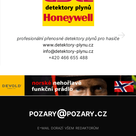
profesionální přenosné detektory plynů pro hasiče
www.detektory-plynu.cz
info@detektory-plynu.cz
+420 466 655 488
pozary@pozary.cz
e-mail dorazí všem redaktorům