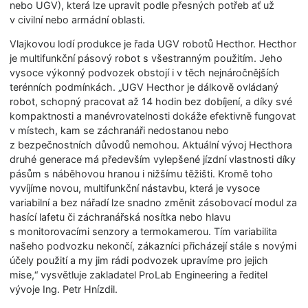
nebo UGV), která lze upravit podle přesných potřeb ať už
v civilní nebo armádní oblasti.
Vlajkovou lodí produkce je řada UGV robotů Hecthor. Hecthor
je multifunkční pásový robot s všestranným použitím. Jeho
vysoce výkonný podvozek obstojí i v těch nejnáročnějších
terénních podmínkách. „UGV Hecthor je dálkově ovládaný
robot, schopný pracovat až 14 hodin bez dobíjení, a díky své
kompaktnosti a manévrovatelnosti dokáže efektivně fungovat
v místech, kam se záchranáři nedostanou nebo
z bezpečnostních důvodů nemohou. Aktuální vývoj Hecthora
druhé generace má především vylepšené jízdní vlastnosti díky
pásům s náběhovou hranou i nižšímu těžišti. Kromě toho
vyvíjíme novou, multifunkční nástavbu, která je vysoce
variabilní a bez nářadí lze snadno změnit zásobovací modul za
hasící lafetu či záchranářská nosítka nebo hlavu
s monitorovacími senzory a termokamerou. Tím variabilita
našeho podvozku nekončí, zákazníci přicházejí stále s novými
účely použití a my jim rádi podvozek upravíme pro jejich
mise,“ vysvětluje zakladatel ProLab Engineering a ředitel
vývoje Ing. Petr Hnízdil.