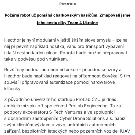
Přečtěte si
Požární robot už pomáhá charkovským hasičům. Zmapovali jsme
jeho cestu díky Team 4 Ukraine
Hecthor je nyní modulární v ještě širším slova smyslu – lze na
něj připevnit například nosítka, vanu pro transport vybavení
i další nestandardní náklad. Robota bude možné přepravovat
také v podvěsu pod vrtulníkem.
Rozšířeny budou i autonomní funkce – přibudou senzory a
Hecthor bude například reagovat na přítomnost člověka. S tím
souvisí i připravovaná autentizace pomocí hardwarové
klíčenky.
Z původního univerzitního startupu ProLab ČZU je dnes
ambiciózní spin-off společnost ProLab Engineering. Ta za
podpory akcelerátoru S-Tech Ventures a ve spolupráci
s obchodním zastoupením Cyber Drone Solutions a.s. nabízí
svým klientům výzkum a vývoj unikátních autonomních
zařízení, bezpilotních leteckých nebo pozemních vozidel (UAV