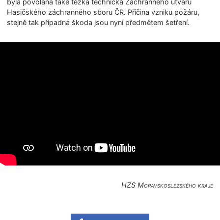
byla povolána také těžká technická Záchranného útvaru
Hasičského záchranného sboru ČR. Příčina vzniku požáru,
stejně tak případná škoda jsou nyní předmětem šetření.
HZS Moravskoslezského kraje