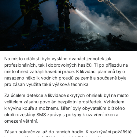
Na místo události bylo vysláno dvanáct jednotek jak
profesionálních, tak i dobrovolných hasičů. Ti po příjezdu na
místo ihned zahájili hasební práce. K likvidaci plamenů bylo
nasazeno několik vodních proudů ze země a současně byla
pro zásah využita také výšková technika.
Za účelem detekce a likvidace skrytých ohnisek byl na místo
velitelem zásahu povolán bezpilotní prostředek. Vzhledem
k vývinu kouře a možnému šíření byly obyvatelům blízkého
okolí rozeslány SMS zprávy s pokyny k uzavření oken a
omezení větrání.
Zásah pokračoval až do ranních hodin. K rozkrývání požářiště