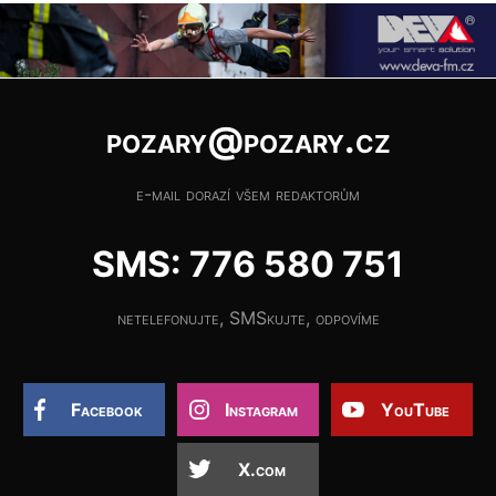
pozary@pozary.cz
e-mail dorazí všem redaktorům
SMS: 776 580 751
netelefonujte, SMSkujte, odpovíme
Facebook
Instagram
YouTube
X.com