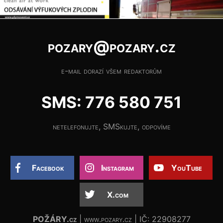
pozary@pozary.cz
e-mail dorazí všem redaktorům
SMS: 776 580 751
netelefonujte, SMSkujte, odpovíme
Facebook
Instagram
YouTube
X.com
POŽÁRY.cz
| www.pozary.cz | IČ: 22908277