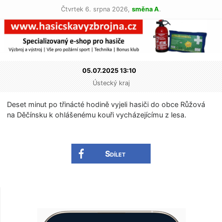
Čtvrtek 6. srpna 2026,
směna A
.
05.07.2025 13:10
Ústecký kraj
Deset minut po třinácté hodině vyjeli hasiči do obce Růžová
na Děčínsku k ohlášenému kouři vycházejícímu z lesa.
Sdílet