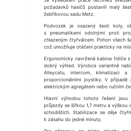
Je výsledkem práce techniků švédské
požadavků hasičů postavili malý šest
žebříkovou sadu Metz.
Podvozek je osazený šesti koly, 
s pneumatikami odolnými proti prop
chlazeným čtyřválcem. Pohon všech šes
což umožňuje otáčení prakticky na mís
Ergonomicky navržená kabina řidiče s
dobrý výhled. Výrobce variantně nabí
Alleycatu, intercom, klimatizaci 
proporcionálními joystiky. V případ
elektrickým agregátem nebo ručním če
Hlavní výhodou tohoto řešení jsou 
průjezdy se šířkou 1,7 metru a výškou 
schodištích. Stabilizace se děje čtyř
k zásahu do jedné minuty.