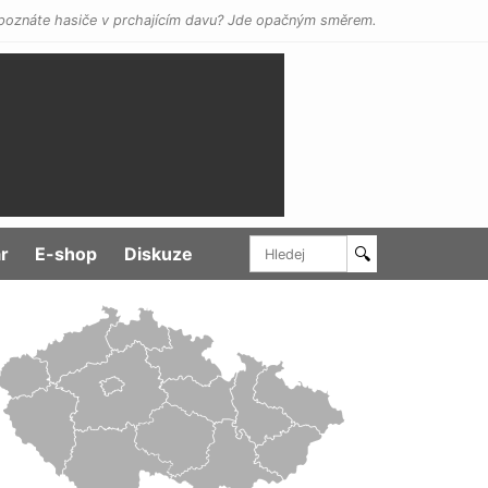
poznáte hasiče v prchajícím davu? Jde opačným směrem.
r
E-shop
Diskuze
🔍