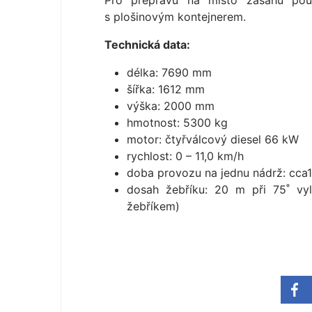
Pro přepravu na místo zásahu použ
s plošinovým kontejnerem.
Technická data:
délka: 7690 mm
šířka: 1612 mm
výška: 2000 mm
hmotnost: 5300 kg
motor: čtyřválcový diesel 66 kW
rychlost: 0 – 11,0 km/h
doba provozu na jednu nádrž: cca
dosah žebříku: 20 m při 75˚ vyl
žebříkem)