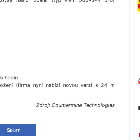
ívají hasiči Scanii (typ P94 DB6×2*4 310)
15 hodin
ožení (firma nyní nabízí novou verzi s 24 m
Zdroj: Countermine Technologies
Sdílet