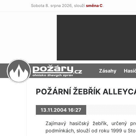
Sobota 8. srpna 2026,
slouží
směna C
.
POŽÁRY.cz
Zásahy
Hasi
POŽÁRNÍ ŽEBŘÍK ALLEYC
13.11.2004 16:27
Zajímavý hasičský žebřík, určený p
podmínkách, slouží od roku 1999 u Sto