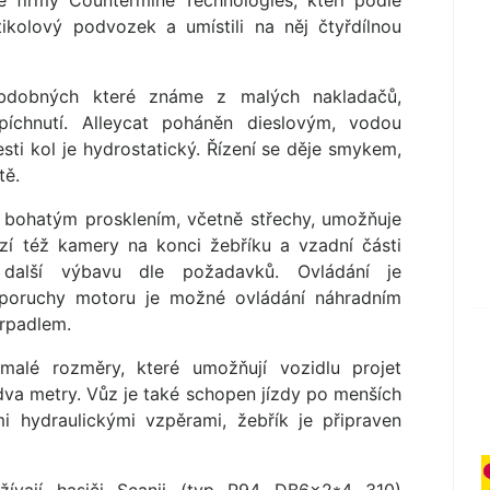
 firmy Countermine Technologies, kteří podle
ikolový podvozek a umístili na něj čtyřdílnou
obdobných které známe z malých nakladačů,
íchnutí. Alleycat poháněn dieslovým, vodou
ti kol je hydrostatický. Řízení se děje smykem,
tě.
 bohatým prosklením, včetně střechy, umožňuje
zí též kamery na konci žebříku a vzadní části
a další výbavu dle požadavků. Ovládání je
ě poruchy motoru je možné ovládání náhradním
rpadlem.
malé rozměry, které umožňují vozidlu projet
dva metry. Vůz je také schopen jízdy po menších
mi hydraulickými vzpěrami, žebřík je připraven