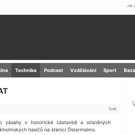
Jak 
čina
Technika
Podcast
Vzdělávání
Sport
Baza
AT
Svět
ro zásahy v historické zástavbě a stísněných
khol­mských hasičů na stanici Östermalms.