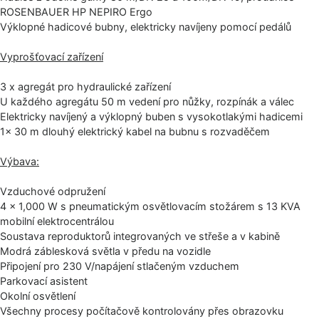
ROSENBAUER HP NEPIRO Ergo
Výklopné hadicové bubny, elektricky navíjeny pomocí pedálů
Vyprošťovací zařízení
3 x agregát pro hydraulické zařízení
U každého agregátu 50 m vedení pro nůžky, rozpínák a válec
Elektricky navíjený a výklopný buben s vysokotlakými hadicemi
1× 30 m dlouhý elektrický kabel na bubnu s rozvaděčem
Výbava:
Vzduchové odpružení
4 × 1,000 W s pneumatickým osvětlovacím stožárem s 13 KVA
mobilní elektrocentrálou
Soustava reproduktorů integrovaných ve střeše a v kabině
Modrá záblesková světla v předu na vozidle
Připojení pro 230 V/napájení stlačeným vzduchem
Parkovací asistent
Okolní osvětlení
Všechny procesy počítačově kontrolovány přes obrazovku