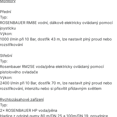
Monitory
Přední
Typ:
ROSENBAUER RM8E vodní, dálkově elektricky ovládaný pomocí
joysticku
Výkon:
1000 l/min při 10 Bar, dostřik 43 m, lze nastavit plný proud nebo
rozstřikování
Střešní
Typ:
Rosenbauer RM25E voda/pěna elektricky ovládaný pomocí
pistolového ovladače
Výkon:
2400 l/min při 10 Bar, dostřik 70 m, lze nastavit plný proud nebo
rozstřikování, intenzitu nebo si přisvítit přídavným světlem
Rychlozásahové zařízení
Typ:
2× ROSENBAUER HP voda/pěna
Hadice z odolné gumy 80 m/DN 25 a 100m/DN 19, proudnice