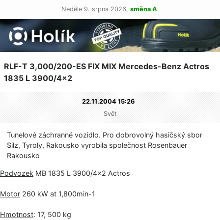
Neděle 9. srpna 2026,
směna A
.
RLF-T 3,000/200-ES FIX MIX Mercedes-Benz Actros
1835 L 3900/4×2
22.11.2004 15:26
Svět
Tunelové záchranné vozidlo. Pro dobrovolný hasičský sbor
Silz, Tyroly, Rakousko vyrobila společnost Rosenbauer
Rakousko
Podvozek
MB 1835 L 3900/4×2 Actros
Motor
260 kW at 1,800min-1
Hmotnost
: 17, 500 kg