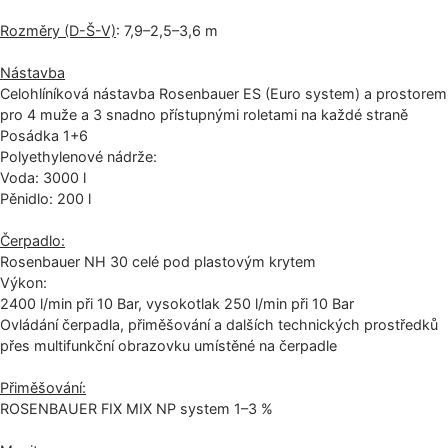
Rozměry (D-Š-V)
: 7,9–2,5–3,6 m
Nástavba
Celohlíníková nástavba Rosenbauer ES (Euro system) a prostorem
pro 4 muže a 3 snadno přístupnými roletami na každé straně
Posádka 1+6
Polyethylenové nádrže:
Voda: 3000 l
Pěnidlo: 200 l
Čerpadlo:
Rosenbauer NH 30 celé pod plastovým krytem
Výkon:
2400 l/min při 10 Bar, vysokotlak 250 l/min při 10 Bar
Ovládání čerpadla, přiměšování a dalších technických prostředků
přes multifunkční obrazovku umístěné na čerpadle
Přiměšování:
ROSENBAUER FIX MIX NP system 1–3 %