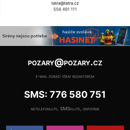
tatra@tatra.cz
556 491 111
pozary@pozary.cz
e-mail dorazí všem redaktorům
SMS: 776 580 751
netelefonujte, SMSkujte, odpovíme