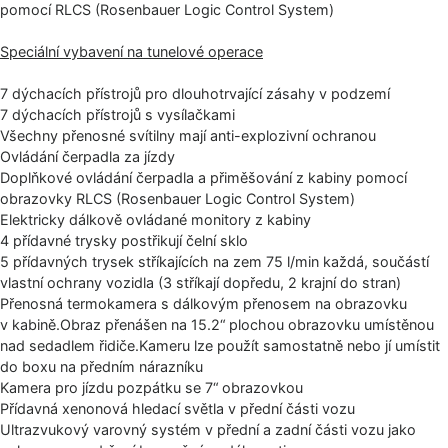
pomocí RLCS (Rosenbauer Logic Control System)
Speciální vybavení na tunelové operace
7 dýchacích přístrojů pro dlouhotrvající zásahy v podzemí
7 dýchacích přístrojů s vysílačkami
Všechny přenosné svítilny mají anti-explozivní ochranou
Ovládání čerpadla za jízdy
Doplňkové ovládání čerpadla a přiměšování z kabiny pomocí
obrazovky RLCS (Rosenbauer Logic Control System)
Elektricky dálkově ovládané monitory z kabiny
4 přídavné trysky postřikují čelní sklo
5 přídavných trysek stříkajících na zem 75 l/min každá, součástí
vlastní ochrany vozidla (3 stříkají dopředu, 2 krajní do stran)
Přenosná termokamera s dálkovým přenosem na obrazovku
v kabině.Obraz přenášen na 15.2“ plochou obrazovku umístěnou
nad sedadlem řidiče.Kameru lze použít samostatně nebo jí umístit
do boxu na předním nárazníku
Kamera pro jízdu pozpátku se 7“ obrazovkou
Přídavná xenonová hledací světla v přední části vozu
Ultrazvukový varovný systém v přední a zadní části vozu jako