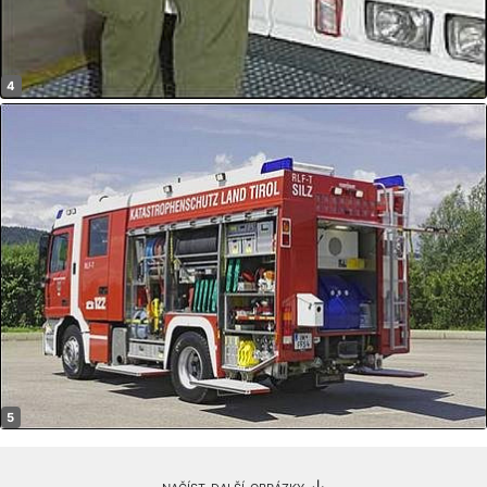
načíst další obrázky ↓