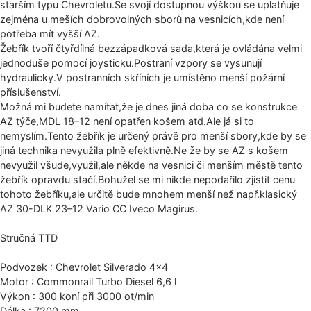
starším typu Chevroletu.Se svojí dostupnou výškou se uplatňuje
zejména u meších dobrovolných sborů na vesnicích,kde není
potřeba mít vyšší AZ.
Žebřík tvoří čtyřdílná bezzápadková sada,která je ovládána velmi
jednoduše pomocí joysticku.Postraní vzpory se vysunují
hydraulicky.V pos­tranních skříních je umístěno menší požární
příslušenství.
Možná mi budete namítat,že je dnes jiná doba co se konstrukce
AZ týče,MDL 18–12 není opatřen košem atd.Ale já si to
nemyslím.Tento žebřík je určený právě pro menší sbory,kde by se
jiná technika nevyužila plně efektivně.Ne že by se AZ s košem
nevyužil všude,využil,ale někde na vesnici či menším městě tento
žebřík opravdu stačí.Bohužel se mi nikde nepodařilo zjistit cenu
tohoto žebříku,ale určitě bude mnohem menší než např.klasický
AZ 30-DLK 23–12 Vario CC Iveco Magirus.
Stručná TTD
Podvozek : Chevrolet Silverado 4×4
Motor : Commonrail Turbo Diesel 6,6 l
Výkon : 300 koní při 3000 ot/min
Délka : 7200 mm