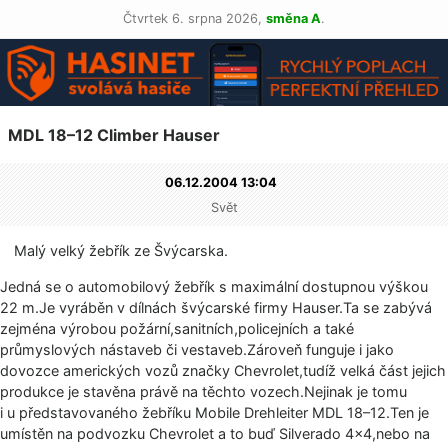
Čtvrtek 6. srpna 2026,
směna A
.
MDL 18–12 Climber Hauser
06.12.2004 13:04
Svět
Malý velký žebřík ze Švýcarska.
Jedná se o automobilový žebřík s maximální dostupnou výškou
22 m.Je vyráběn v dílnách švýcarské firmy Hauser.Ta se zabývá
zejména výrobou požární,sanit­ních,policejních a také
průmyslových nástaveb či vestaveb.Zároveň funguje i jako
dovozce amerických vozů značky Chevrolet,tudíž velká část jejich
produkce je stavěna právě na těchto vozech.Nejinak je tomu
i u představovaného žebříku Mobile Drehleiter MDL 18–12.Ten je
umístěn na podvozku Chevrolet a to buď Silverado 4×4,nebo na