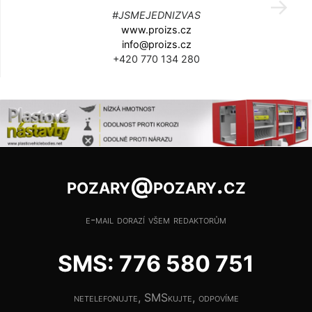
#JSMEJEDNIZVAS
www.proizs.cz
info@proizs.cz
+420 770 134 280
pozary@pozary.cz
e-mail dorazí všem redaktorům
SMS: 776 580 751
netelefonujte, SMSkujte, odpovíme