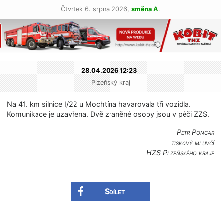
Čtvrtek 6. srpna 2026,
směna A
.
28.04.2026 12:23
Plzeňský kraj
Na 41. km silnice I/22 u Mochtína havarovala tři vozidla.
Komunikace je uzavřena. Dvě zraněné osoby jsou v péči ZZS.
Petr Poncar
tiskový mluvčí
HZS Plzeňského kraje
Sdílet