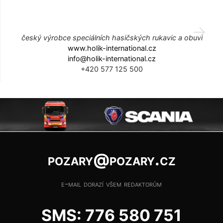
český výrobce speciálních hasičských rukavic a obuvi
www.holik-international.cz
info@holik-international.cz
+420 577 125 500
pozary@pozary.cz
e-mail dorazí všem redaktorům
SMS: 776 580 751