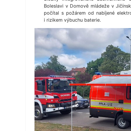
Boleslavi v Domově mládeže v Jičínsk
počítal s požárem od nabíjené elekt
i rizikem výbuchu baterie.