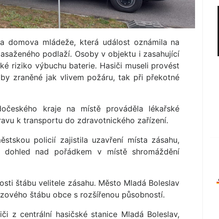
lka domova mládeže, která událost oznámila na
 zasaženého podlaží. Osoby v objektu i zasahující
ké riziko výbuchu baterie. Hasiči museli provést
by zraněné jak vlivem požáru, tak při překotné
dočeského kraje na místě prováděla lékařské
ípravu k transportu do zdravotnického zařízení.
stskou policií zajistila uzavření místa zásahu,
a dohled nad pořádkem v místě shromáždění
nosti štábu velitele zásahu. Město Mladá Boleslav
izového štábu obce s rozšířenou působností.
siči z centrální hasičské stanice Mladá Boleslav,