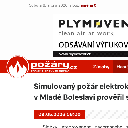
Sobota 8. srpna 2026,
slouží
směna C
.
POŽÁRY.cz
Zásahy
Hasi
Simulovaný požár elektr
v Mladé Boleslavi prověřil 
09.05.2026 06:00
Složky integrovaného záchranného s