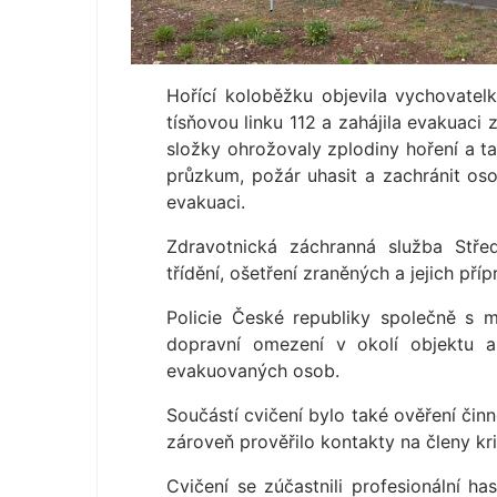
Hořící koloběžku objevila vychovate
tísňovou linku 112 a zahájila evakuaci
složky ohrožovaly zplodiny hoření a ta
průzkum, požár uhasit a zachránit oso
evakuaci.
Zdravotnická záchranná služba Stře
třídění, ošetření zraněných a jejich př
Policie České republiky společně s mě
dopravní omezení v okolí objektu 
evakuovaných osob.
Součástí cvičení bylo také ověření čin
zároveň prověřilo kontakty na členy kr
Cvičení se zúčastnili profesionální ha