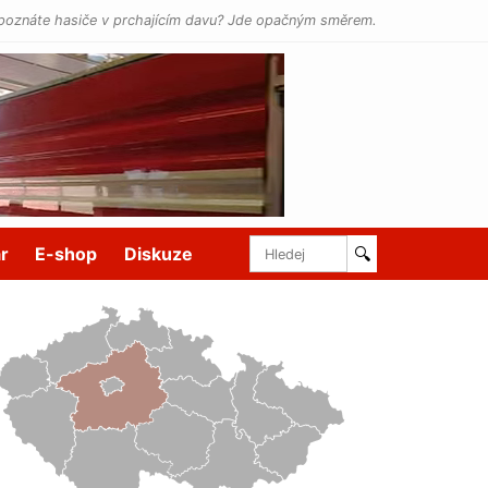
poznáte hasiče v prchajícím davu? Jde opačným směrem.
r
E-shop
Diskuze
🔍