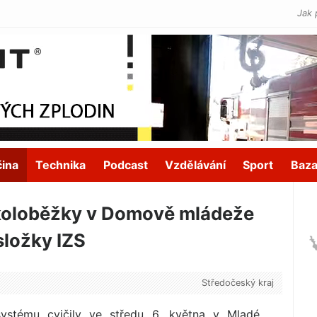
Jak 
čina
Technika
Podcast
Vzdělávání
Sport
Baza
okoloběžky v Domově mládeže
složky IZS
Středočeský kraj
ystému cvičily ve středu 6. května v Mladé