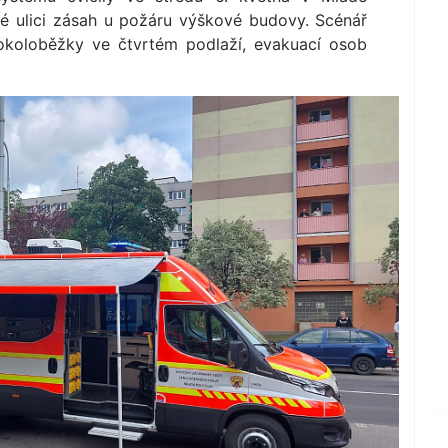
é ulici zásah u požáru výškové budovy. Scénář
rokoloběžky ve čtvrtém podlaží, evakuací osob