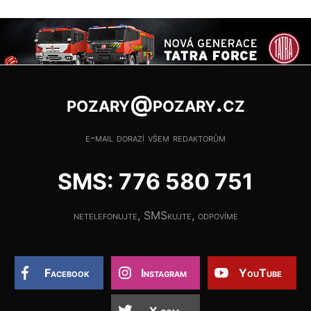
pozary@pozary.cz
e-mail dorazí všem redaktorům
SMS: 776 580 751
netelefonujte, SMSkujte, odpovíme
Facebook
Instagram
YouTube
X.com