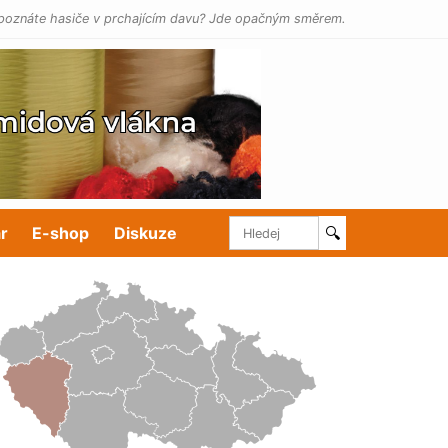
poznáte hasiče v prchajícím davu? Jde opačným směrem.
r
E-shop
Diskuze
🔍