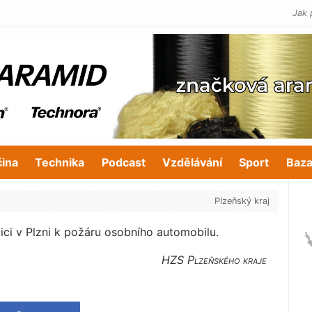
Jak 
čina
Technika
Podcast
Vzdělávání
Sport
Baza
Plzeňský kraj
ulici v Plzni k požáru osobního automobilu.
HZS Plzeňského kraje