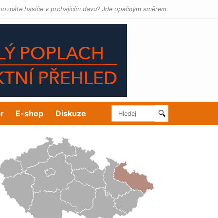
poznáte hasiče v prchajícím davu? Jde opačným směrem.
r
E-shop
Diskuze
🔍