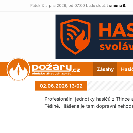
Pátek 7. srpna 2026,
od 07:00 bude sloužit
směna B
.
POŽÁRY.cz
Zásahy
Hasi
02.06.2026 13:02
Profesionální jednotky hasičů z Třince
Těšíně. Hlášena je tam dopravní nehod