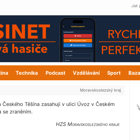
Jak 
čina
Technika
Podcast
Vzdělávání
Sport
Baza
Moravskoslezský kraj
 a Českého Těšína zasahují v ulici Úvoz v Českém
a se zraněním.
HZS Moravskoslezského kraje