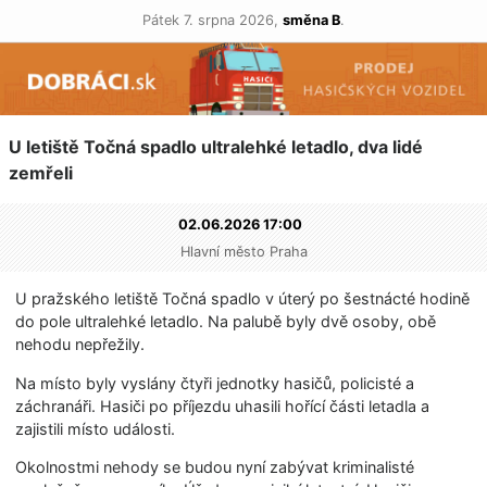
Pátek 7. srpna 2026,
směna B
.
U letiště Točná spadlo ultralehké letadlo, dva lidé
zemřeli
02.06.2026 17:00
Hlavní město Praha
U pražského letiště Točná spadlo v úterý po šestnácté hodině
do pole ultralehké letadlo. Na palubě byly dvě osoby, obě
nehodu nepřežily.
Na místo byly vyslány čtyři jednotky hasičů, policisté a
záchranáři. Hasiči po příjezdu uhasili hořící části letadla a
zajistili místo události.
Okolnostmi nehody se budou nyní zabývat kriminalisté