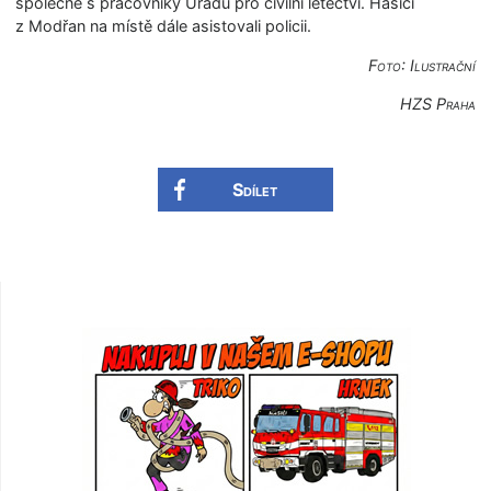
společně s pracovníky Úřadu pro civilní letectví. Hasiči
z Modřan na místě dále asistovali policii.
Foto: Ilustrační
HZS Praha
Sdílet