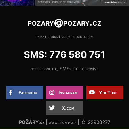
pozary@pozary.cz
e-mail dorazí všem redaktorům
SMS: 776 580 751
netelefonujte, SMSkujte, odpovíme
Facebook
Instagram
YouTube
X.com
POŽÁRY.cz
| www.pozary.cz | IČ: 22908277