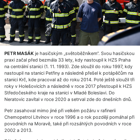
PETR MASÁK
je hasičským „světoběžníkem“. Svou hasičskou
praxi začal před bezmála 33 lety, kdy nastoupil k HZS Praha
na centrální stanici (1. 11. 1993). Zde sloužil do roku 1997, kdy
nastoupil na stanici Petřiny a následně přešel k potápěčům na
stanici Krč, kde pracoval až do roku 2014. Poté ještě sloužil tři
roky v Holešovicích a následně v roce 2017 přestoupil k HZS
Středočeského kraje na stanici v Mladé Boleslavi. Do
Neratovic zavítal v roce 2020 a setrval zde do dnešních dnů.
Petr zasahoval mimo jiné při velkém požáru v rafinerii
Chemopetrol Litvínov v roce 1996 a o rok později pomáhal při
povodních na Moravě, také při rozsáhlých povodních v roce
2002 a 2013.