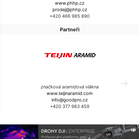
www.phhp.cz
prodej@phhp.cz
+420 466 985 890
Partneři
značková aramidová vlákna
www.teijinaramid.com
info@goodpro.cz
+420 377 983 459