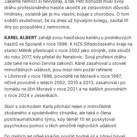
Zákeřné nemoci si nevybírají, a tak Petr bohužel musí svoji
dráhu profesionálního hasiče ukončit ze zdravotních důvodů.
Hrdinsky, ostatně jak je mu vlastní, bojuje s chorobou. O tom
svědčí skutečnost, že za dnes už bývalými kolegy, zavítal tři
dny po propuštění z nemocnice.
KAREL ALBERT
zahájil svou hasičskou kariéru u podnikových
hasičů ve Spolaně v roce 1996. K HZS Středočeského kraje na
stanici Mělník přestoupil v roce 2002 jako strojník, zde sloužil
do roku 2017, kdy přešel do Neratovic. Svoji profesní dráhu
zde také na konci června zakončí. Karel zasahoval u stovek
mimořádných událostí, jsou mezi nimi požár rafinerie
v Litvínově v roce 1996, povodně na Moravě v roce 1997,
ničivé povodně v letech 2002, 2010 a 2013, zasahoval i po
tornádu na jižní Moravě v roce 2021 a na dalších povodních
v roce 2024 v Jeseníkách.
Sbor s odchodem Karla přichází nejen o mimořádně
zkušeného a spolehlivého strojníka, ale také o člena
posttraumatického týmu, kdy téměř 10 let poskytoval
psychickou pomoc u těch emočně nejhorších událostí.
Do dalších let přijeli klukům popřát hodně sil a zdraví bývalí