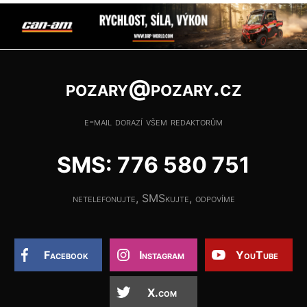
pozary@pozary.cz
e-mail dorazí všem redaktorům
SMS: 776 580 751
netelefonujte, SMSkujte, odpovíme
Facebook
Instagram
YouTube
X.com