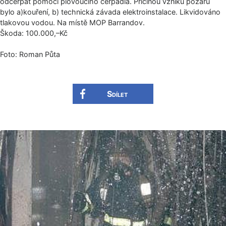
odčerpat pomocí plovoucího čerpadla. Příčinou vzniku požáru
bylo a)kouření, b) technická závada elektroinstalace. Likvidováno
tlakovou vodou. Na místě MOP Barrandov.
Škoda: 100.000,–Kč
Foto: Roman Půta
Sdílet