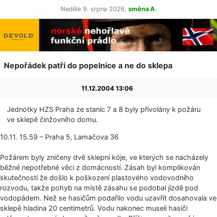
Neděle 9. srpna 2026,
směna A
.
Nepořádek patří do popelnice a ne do sklepa
11.12.2004 13:06
Jednotky HZS Praha ze stanic 7 a 8 byly přivolány k požáru
ve sklepě činžovního domu.
10.11. 15.59 – Praha 5, Lamačova 36
Požárem byly zničeny dvě sklepní kóje, ve kterých se nacházely
běžné nepotřebné věci z domácností. Zásah byl komplikován
skutečností že došlo k poškození plastového vodovodního
rozvodu, takže pohyb na místě zásahu se podobal jízdě pod
vodopádem. Než se hasičům podařilo vodu uzavřít dosahovala ve
sklepě hladina 20 centimetrů. Vodu nakonec museli hasiči