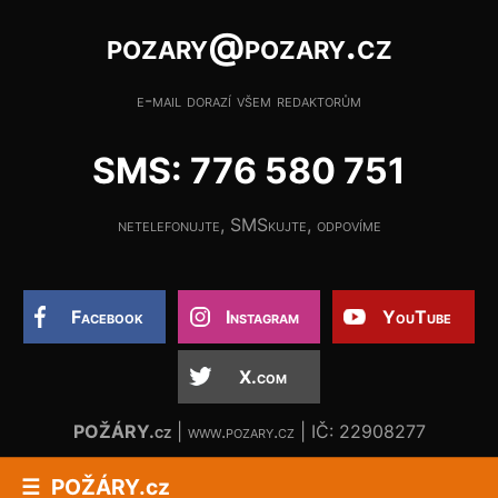
pozary@pozary.cz
e-mail dorazí všem redaktorům
SMS: 776 580 751
netelefonujte, SMSkujte, odpovíme
Facebook
Instagram
YouTube
X.com
POŽÁRY.cz
| www.pozary.cz | IČ: 22908277
POŽÁRY.cz