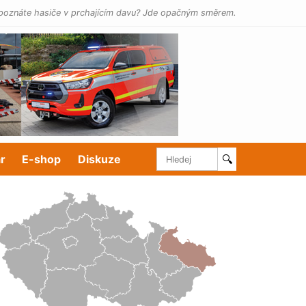
poznáte hasiče v prchajícím davu? Jde opačným směrem.
r
E-shop
Diskuze
🔍