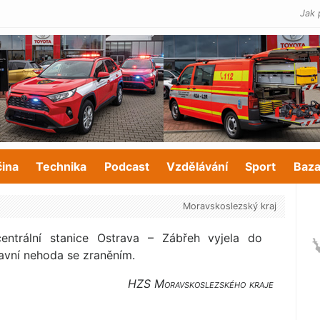
Jak 
čina
Technika
Podcast
Vzdělávání
Sport
Baza
Moravskoslezský kraj
centrální stanice Ostrava – Zábřeh vyjela do
ravní nehoda se zraněním.
HZS Moravskoslezského kraje