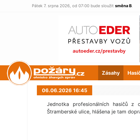
Pátek 7. srpna 2026,
od 07:00 bude sloužit
směna B
.
POŽÁRY.cz
Zásahy
Hasi
06.06.2026 16:45
Jednotka profesionálních hasičů z 
Štramberské ulice, hlášena je tam dop