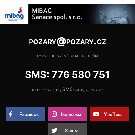
pozary@pozary.cz
e-mail dorazí všem redaktorům
SMS: 776 580 751
netelefonujte, SMSkujte, odpovíme
Facebook
Instagram
YouTube
X.com