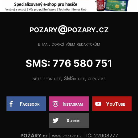
pozary@pozary.cz
e-mail dorazí všem redaktorům
SMS: 776 580 751
netelefonujte, SMSkujte, odpovíme
Facebook
Instagram
YouTube
X.com
POŽÁRY.cz
| www.pozary.cz | IČ: 22908277