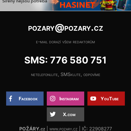
pozary@pozary.cz
e-mail dorazí všem redaktorům
SMS: 776 580 751
netelefonujte, SMSkujte, odpovíme
Facebook
Instagram
YouTube
X.com
POŽÁRY.cz
| www.pozary.cz | IČ: 22908277