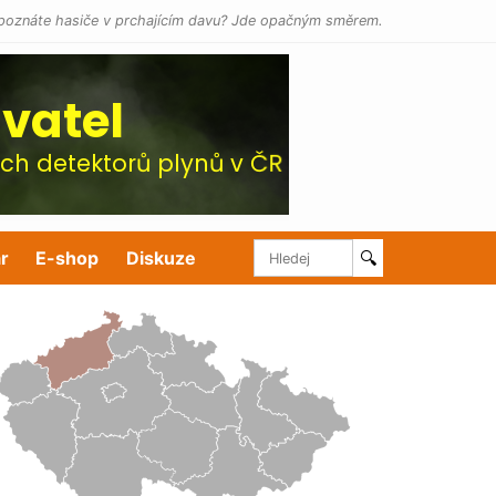
poznáte hasiče v prchajícím davu? Jde opačným směrem.
r
E-shop
Diskuze
🔍