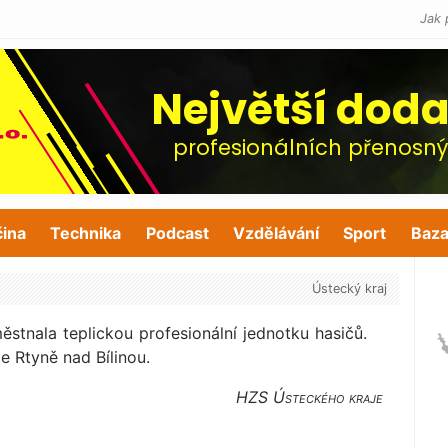
Jak 
čina
Technika
Podcast
Vzdělávání
Sport
Baza
Ústecký kraj
tnala teplickou profesionální jednotku hasičů.
ce Rtyně nad Bílinou.
HZS Ústeckého kraje