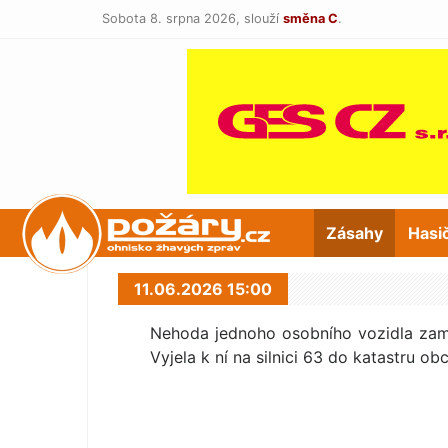
Sobota 8. srpna 2026,
slouží
směna C
.
POŽÁRY.cz
Zásahy
Hasi
11.06.2026 15:00
Nehoda jednoho osobního vozidla zaměs
Vyjela k ní na silnici 63 do katastru ob