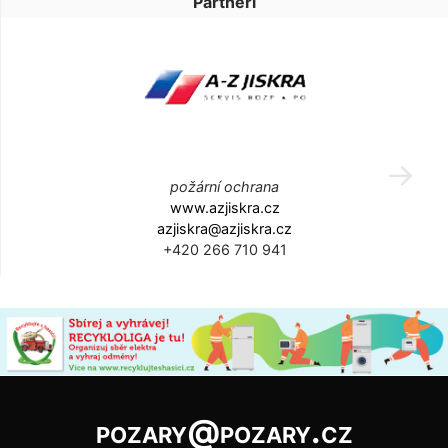
Partneři
požární ochrana
www.azjiskra.cz
azjiskra@azjiskra.cz
+420 266 710 941
pozary@pozary.cz